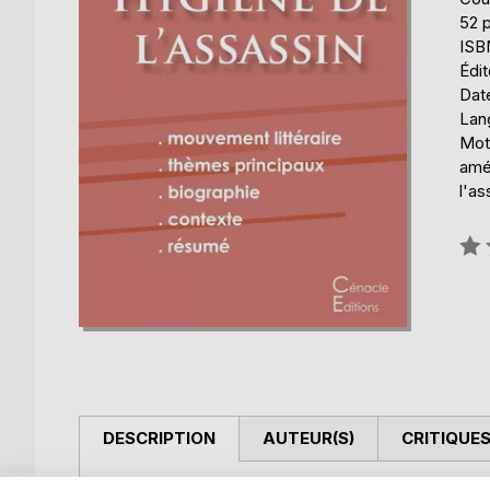
52 
ISB
Édit
Date
Lang
Mots
amé
l'as
Éval
0%
DESCRIPTION
AUTEUR(S)
CRITIQUES