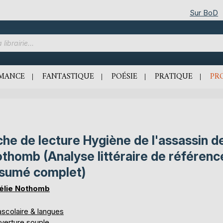
Sur BoD
MANCE
FANTASTIQUE
POÉSIE
PRATIQUE
PR
che de lecture Hygiène de l'assassin d
thomb (Analyse littéraire de référenc
sumé complet)
lie Nothomb
ascolaire & langues
verture souple