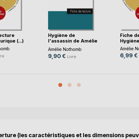
ecture
Hygiène de
Fiche d
rique (...)
l'assassin de Amélie
Hygiène 
No(...)
homb
Amélie 
Amélie Nothomb
6,99 €
9,90 €
vre
Livre
rture (les caractéristiques et les dimensions peuv