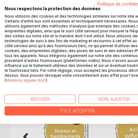
La collection « Connaître une oeuvre » vous offre l
Politique de confiden
Nothomb, grâce à une fiche de lecture aussi compl
Nous respectons la protection des données
Nous utilisons des cookies et des technologies similaires sur notre site 
La rédaction, claire et accessible, a été confiée à 
Certains d'entre eux sont essentiels et techniquement nécessaires. Nous
utilisons également des méthodes d'analyse (par exemple des cookies 
empreintes digitales, ainsi que le suivi côté serveur) pour mesurer la fré
Cette fiche de lecture répond à une charte qualit
des visites sur notre site et la manière dont il est utilisé. Nous utilisons de
technologies de suivi à des fins de marketing et recourons à cet effet au 
côté serveur ainsi qu'à des fournisseurs tiers, ce qui permet d'utiliser des
Ce livre contient la biographie d'Amélie Nothomb, l
cookies, des empreintes digitales, des pixels de suivi et des adresses IP
(chapitre par chapitre), les raisons du succès, les
tous les appareils. Nous intégrons également sur notre site des contenus 
provenant d'autres fournisseurs (plateformes vidéo). Nous n'avons aucu
influence sur le traitement ultérieur des données et sur un éventuel tracki
le fournisseur tiers. Par votre réglage, vous acceptez les processus décri
dessus. Vous pouvez révoquer votre consentement avec effet pour l'aven
D’AUTRES TITRES À D
(
Mentions légales BoD
)
REFUSER
NON, AJUSTER
TOUT ACCEPTER