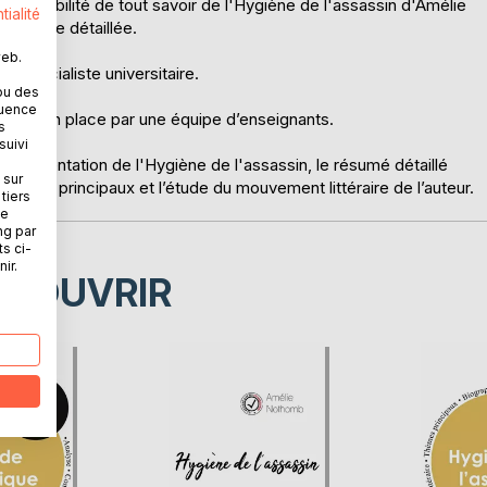
a possibilité de tout savoir de l'Hygiène de l'assassin d'Amélie
tialité
ète que détaillée.
web.
un spécialiste universitaire.
ou des
quence
é mise en place par une équipe d’enseignants.
s
suivi
a présentation de l'Hygiène de l'assassin, le résumé détaillé
 sur
 thèmes principaux et l’étude du mouvement littéraire de l’auteur.
tiers
ne
ng par
ts ci-
ir.
ÉCOUVRIR