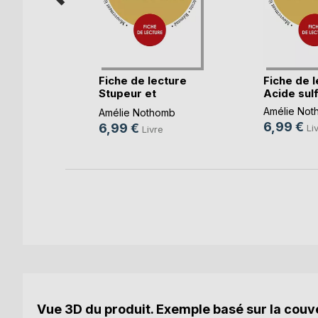
lingues
re(...)
Fiche de lecture
Fiche de l
Stupeur et
Acide sulfu
Trembl(...)
Amélie Not
e
Amélie Nothomb
6,99 €
6,99 €
Li
k
Livre
Vue 3D du produit. Exemple basé sur la couve