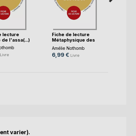
e lecture
Fiche de lecture
Stupe
de l'assa(...)
Métaphysique des
tremb
(...)
Amélie
Nothomb
Amélie Nothomb
Améli
6,99 €
19,9
Livre
Livre
ent varier).