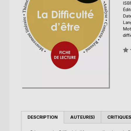
ISB
Édit
Date
Lang
Mots
diff
Éval
0%
DESCRIPTION
AUTEUR(S)
CRITIQUES