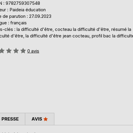
N : 9782759307548
eur : Paideia éducation
 de parution : 27.09.2023
ue : français
-clés : la difficulté d'être, cocteau la difficulté d'être, résumé la
iculté d'être, la difficulté d'être jean cocteau, profil bac la difficul
uation:
0
avis
 PRESSE
AVIS