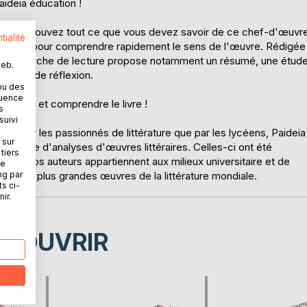
aideia éducation !
au ? Retrouvez tout ce que vous devez savoir de ce chef-d'œuvr
tialité
référence pour comprendre rapidement le sens de l'œuvre. Rédigée
t, cette fiche de lecture propose notamment un résumé, une étud
web.
pistes de réflexion.
ou des
quence
eux lire et comprendre le livre !
s
suivi
ien par les passionnés de littérature que par les lycéens, Paideia
 sur
atière d'analyses d'œuvres littéraires. Celles-ci ont été
tiers
ature. Nos auteurs appartiennent aux milieux universitaire et de
ne
ng par
vrir les plus grandes œuvres de la littérature mondiale.
ts ci-
ir.
ÉCOUVRIR