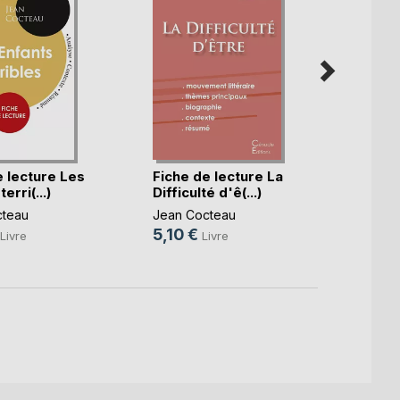
e lecture Les
Fiche de lecture La
Fiche
erri(...)
Difficulté d'ê(...)
Enfant
cteau
Jean Cocteau
Jean 
5,10 €
5,10 
Livre
Livre