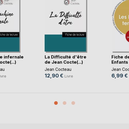
e infernale
La Difficulté d'être
Fiche d
cte(...)
de Jean Cocte(...)
Enfants t
au
Jean Cocteau
Jean Co
12,90 €
6,99 €
ivre
Livre