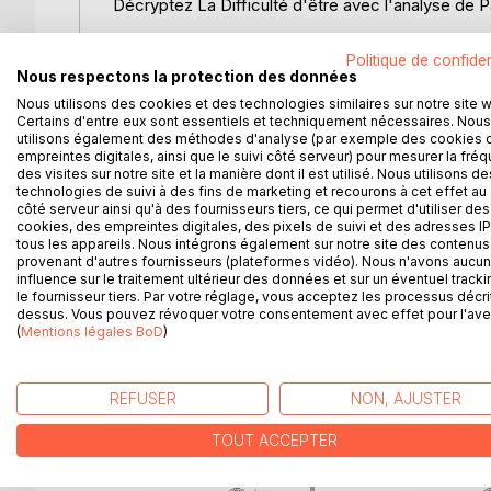
Décryptez La Difficulté d'être avec l'analyse de P
Que faut-il retenir de cet ouvrage de Jean Cocte
Politique de confiden
de la littérature française dans une analyse de 
Nous respectons la protection des données
de manière claire et accessible par un enseignan
Nous utilisons des cookies et des technologies similaires sur notre site 
des thèmes principaux, des clés de lecture et des 
Certains d'entre eux sont essentiels et techniquement nécessaires. Nous
utilisons également des méthodes d'analyse (par exemple des cookies 
empreintes digitales, ainsi que le suivi côté serveur) pour mesurer la fré
Une analyse littéraire complète et détaillée pour mi
des visites sur notre site et la manière dont il est utilisé. Nous utilisons de
technologies de suivi à des fins de marketing et recourons à cet effet au 
côté serveur ainsi qu'à des fournisseurs tiers, ce qui permet d'utiliser des
Paideia éducation en deux mots : Plébiscité aussi b
cookies, des empreintes digitales, des pixels de suivi et des adresses IP
éducation est considéré comme une référence en m
tous les appareils. Nous intégrons également sur notre site des contenus 
conçues pour guider les lecteurs à travers la littér
provenant d'autres fournisseurs (plateformes vidéo). Nous n'avons aucu
influence sur le traitement ultérieur des données et sur un éventuel tracki
l'éducation, gage de sérieux pour vous faire décou
le fournisseur tiers. Par votre réglage, vous acceptez les processus décri
dessus. Vous pouvez révoquer votre consentement avec effet pour l'aven
(
Mentions légales BoD
)
D’AUTRES TITRES À D
REFUSER
NON, AJUSTER
TOUT ACCEPTER