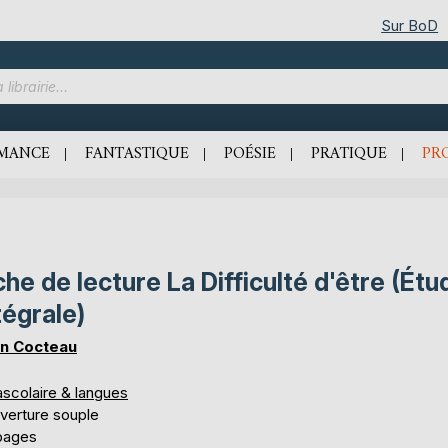
Sur BoD
MANCE
FANTASTIQUE
POÉSIE
PRATIQUE
PR
che de lecture La Difficulté d'être (Étu
tégrale)
n Cocteau
ascolaire & langues
verture souple
pages