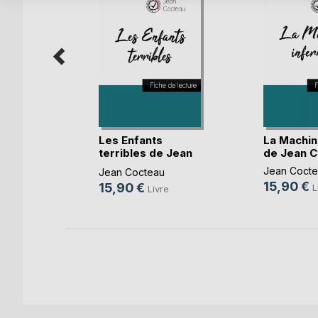
lingues
re(...)
Les Enfants
La Machin
terribles de Jean
de Jean Co
Coct(...)
Jean Cocte
re
Jean Cocteau
15,90 €
15,90 €
L
k
Livre