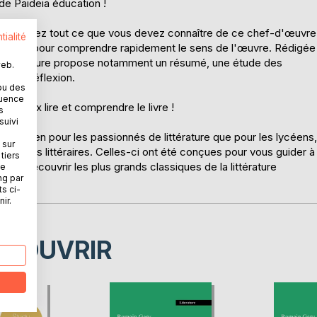
e Paideia éducation !
? Retrouvez tout ce que vous devez connaître de ce chef-d'œuvre
tialité
référence pour comprendre rapidement le sens de l'œuvre. Rédigée
e de lecture propose notamment un résumé, une étude des
web.
es de réflexion.
ou des
quence
ur mieux lire et comprendre le livre !
s
suivi
si bien pour les passionnés de littérature que pour les lycéens,
 sur
nalyses littéraires. Celles-ci ont été conçues pour vous guider à
tiers
aire découvrir les plus grands classiques de la littérature
ne
ng par
ts ci-
ir.
ÉCOUVRIR