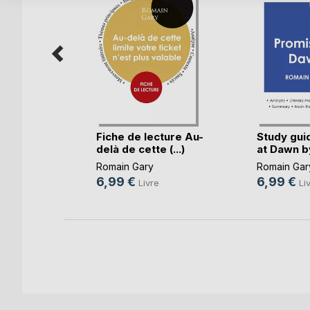
ture La
Fiche de lecture Au-
Study gui
i(...)
delà de cette (...)
at Dawn by
Romain Gary
Romain Gar
6,99 €
6,99 €
Livre
Li