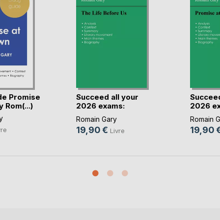
de Promise
Succeed all your
Succeed
 Rom(...)
2026 exams:
2026 e
Analy(...)
Analy(...
y
Romain Gary
Romain G
19,90 €
19,90 
vre
Livre