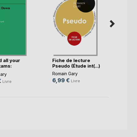
 all your
Fiche de lecture
Clair
xams:
Pseudo (Étude int(...)
Romain
)
Romain Gary
Romain
ary
6,99 €
15,9
€
Livre
Livre