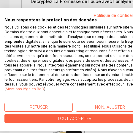
Décryptez La Promesse de l'aube avec l'analyse d
Que faut-il retenir de ce roman de Romain Gary 
Politique de confiden
de la littérature française dans une analyse de 
Nous respectons la protection des données
de manière simple et compréhensible, cette fich
Nous utilisons des cookies et des technologies similaires sur notre site 
Certains d'entre eux sont essentiels et techniquement nécessaires. Nous
thèmes principaux, des clés de lecture et des pist
utilisons également des méthodes d'analyse (par exemple des cookies 
empreintes digitales, ainsi que le suivi côté serveur) pour mesurer la fré
Une analyse littéraire approfondie et structurée po
des visites sur notre site et la manière dont il est utilisé. Nous utilisons de
technologies de suivi à des fins de marketing et recourons à cet effet au 
côté serveur ainsi qu'à des fournisseurs tiers, ce qui permet d'utiliser des
Paideia éducation en deux mots : Recommandée aus
cookies, des empreintes digitales, des pixels de suivi et des adresses IP
Paideia éducation est une référence en matière d'a
tous les appareils. Nous intégrons également sur notre site des contenus 
travers la lecture des œuvres, ainsi que pour vous f
provenant d'autres fournisseurs (plateformes vidéo). Nous n'avons aucu
influence sur le traitement ultérieur des données et sur un éventuel tracki
mondiale.
le fournisseur tiers. Par votre réglage, vous acceptez les processus décri
dessus. Vous pouvez révoquer votre consentement avec effet pour l'aven
(
Mentions légales BoD
)
D’AUTRES TITRES À D
REFUSER
NON, AJUSTER
TOUT ACCEPTER