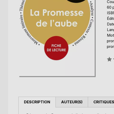
Cou
60 
ISB
Édit
Date
Lang
Mot
prom
pro
Éval
0%
DESCRIPTION
AUTEUR(S)
CRITIQUES