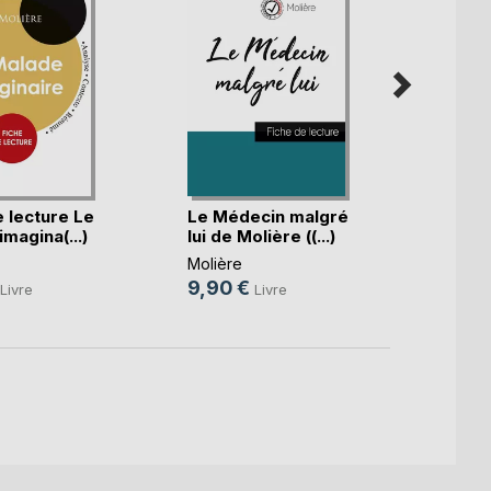
e lecture Le
Le Médecin malgré
Le Bo
magina(...)
lui de Molière ((...)
genti
Molièr(
Molière
Molièr
9,90 €
12,9
Livre
Livre