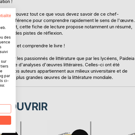
tion !
ière ? Retrouvez tout ce que vous devez savoir de ce chef-
tialité
lyse de référence pour comprendre rapidement le sens de l'œuvre.
nseignant, cette fiche de lecture propose notamment un résumé,
web.
ure et des pistes de réflexion.
ou des
quence
eux lire et comprendre le livre !
s
suivi
ien par les passionnés de littérature que par les lycéens, Paideia
 sur
atière d'analyses d'œuvres littéraires. Celles-ci ont été
tiers
ature. Nos auteurs appartiennent aux milieux universitaire et de
ne
ng par
vrir les plus grandes œuvres de la littérature mondiale.
ts ci-
ir.
ÉCOUVRIR