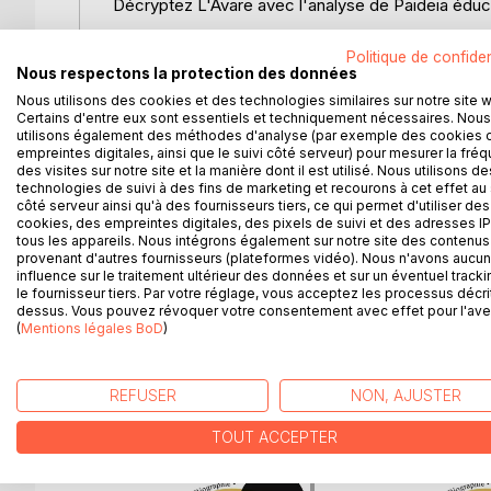
Décryptez L'Avare avec l'analyse de Paideia éduca
Que faut-il retenir de la pièce de théâtre de Mol
Politique de confiden
d'œuvre de la littérature française dans une ana
Nous respectons la protection des données
Rédigée de manière claire et accessible par un e
Nous utilisons des cookies et des technologies similaires sur notre site 
Certains d'entre eux sont essentiels et techniquement nécessaires. Nous
une étude des thèmes principaux, des clés de lect
utilisons également des méthodes d'analyse (par exemple des cookies 
empreintes digitales, ainsi que le suivi côté serveur) pour mesurer la fré
Une analyse littéraire complète et détaillée pour mi
des visites sur notre site et la manière dont il est utilisé. Nous utilisons de
technologies de suivi à des fins de marketing et recourons à cet effet au 
côté serveur ainsi qu'à des fournisseurs tiers, ce qui permet d'utiliser des
Paideia éducation en deux mots : Plébiscité aussi b
cookies, des empreintes digitales, des pixels de suivi et des adresses IP
éducation est considéré comme une référence en m
tous les appareils. Nous intégrons également sur notre site des contenus 
conçues pour guider les lecteurs à travers la littér
provenant d'autres fournisseurs (plateformes vidéo). Nous n'avons aucu
influence sur le traitement ultérieur des données et sur un éventuel tracki
l'éducation, gage de sérieux pour vous faire décou
le fournisseur tiers. Par votre réglage, vous acceptez les processus décri
dessus. Vous pouvez révoquer votre consentement avec effet pour l'aven
(
Mentions légales BoD
)
D’AUTRES TITRES À D
REFUSER
NON, AJUSTER
TOUT ACCEPTER