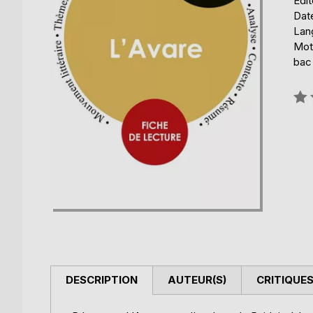
Édit
Date
Lang
Mots
bac 
Éval
0%
DESCRIPTION
AUTEUR(S)
CRITIQUES