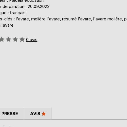
eur : Paideia éducation
 de parution : 20.09.2023
ue : français
-clés : l'avare, molière l'avare, résumé l'avare, l'avare molière, pr
l'avare
uation:
0
avis
 PRESSE
AVIS