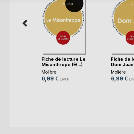
ies de
Fiche de lecture Le
Fiche de l
ièr(...)
Misanthrope (É(...)
Dom Juan (
Molière
Molière
6,99 €
6,99 €
e
Livre
Li