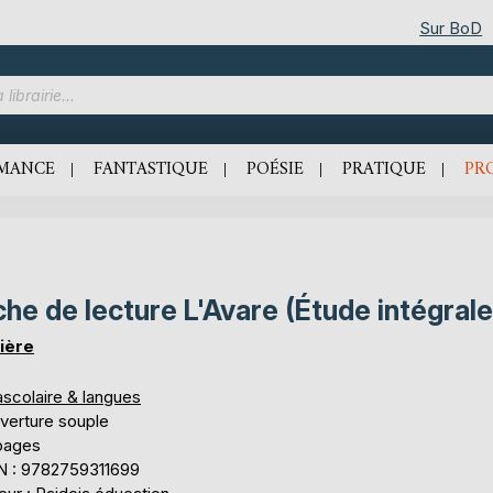
Sur BoD
MANCE
FANTASTIQUE
POÉSIE
PRATIQUE
PR
che de lecture L'Avare (Étude intégrale
ière
ascolaire & langues
verture souple
pages
N : 9782759311699