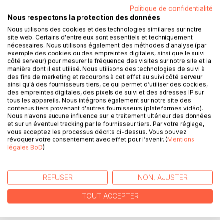
Politique de confidentialité
Nous respectons la protection des données
Nous utilisons des cookies et des technologies similaires sur notre
site web. Certains d'entre eux sont essentiels et techniquement
DESCRIPTION
nécessaires. Nous utilisons également des méthodes d'analyse (par
exemple des cookies ou des empreintes digitales, ainsi que le suivi
côté serveur) pour mesurer la fréquence des visites sur notre site et la
La collection « Connaître une oeuvre » vous offre la
manière dont il est utilisé. Nous utilisons des technologies de suivi à
des fins de marketing et recourons à cet effet au suivi côté serveur
possibilité de tout savoir du Chef-d'oeuvre inconnu de
ainsi qu'à des fournisseurs tiers, ce qui permet d'utiliser des cookies,
Balzac, grâce à une fiche de lecture aussi complète que
des empreintes digitales, des pixels de suivi et des adresses IP sur
détaillée.
tous les appareils. Nous intégrons également sur notre site des
contenus tiers provenant d'autres fournisseurs (plateformes vidéo).
Nous n'avons aucune influence sur le traitement ultérieur des données
La rédaction, claire et accessible, a été confiée à un
et sur un éventuel tracking par le fournisseur tiers. Par votre réglage,
spécialiste universitaire.
vous acceptez les processus décrits ci-dessus. Vous pouvez
révoquer votre consentement avec effet pour l'avenir. (
Mentions
légales BoD
)
Cette fiche de lecture répond à une charte qualité mise en
place par une équipe d’enseignants.
REFUSER
NON, AJUSTER
Ce livre contient la biographie de Balzac, la présentation du
roman, le résumé détaillé, les raisons du succès, les
TOUT ACCEPTER
thèmes principaux et l’étude du mouvement littéraire de
l’auteur.