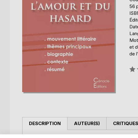
56 
ISB
Édit
Date
Lang
Mots
et d
de l
Éval
0%
DESCRIPTION
AUTEUR(S)
CRITIQUES