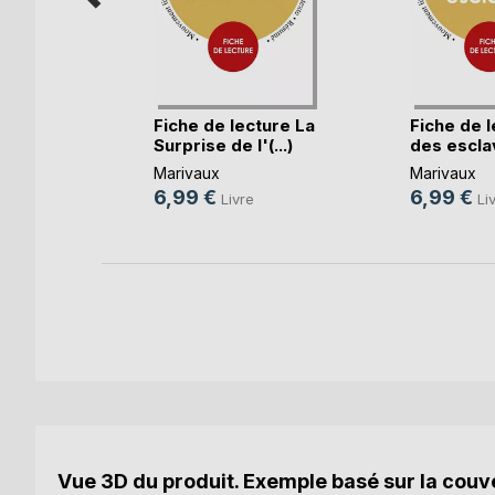
lingues
re(...)
Fiche de lecture La
Fiche de l
Surprise de l'(...)
des esclav
Marivaux
Marivaux
e
6,99 €
6,99 €
Livre
Li
k
Vue 3D du produit. Exemple basé sur la couve