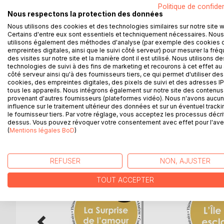
La collection « Connaître une œuvre » vous offre la
Politique de confiden
hasard de Marivaux, grâce à une fiche de lecture 
Nous respectons la protection des données
Nous utilisons des cookies et des technologies similaires sur notre site 
La rédaction, claire et accessible, a été confiée à 
Certains d'entre eux sont essentiels et techniquement nécessaires. Nous
utilisons également des méthodes d'analyse (par exemple des cookies 
empreintes digitales, ainsi que le suivi côté serveur) pour mesurer la fré
Cette fiche de lecture répond à une charte qualit
des visites sur notre site et la manière dont il est utilisé. Nous utilisons de
technologies de suivi à des fins de marketing et recourons à cet effet au 
côté serveur ainsi qu'à des fournisseurs tiers, ce qui permet d'utiliser des
Ce livre contient la biographie de Marivaux, la pré
cookies, des empreintes digitales, des pixels de suivi et des adresses IP
scène), les raisons du succès, les thèmes principau
tous les appareils. Nous intégrons également sur notre site des contenus 
provenant d'autres fournisseurs (plateformes vidéo). Nous n'avons aucu
influence sur le traitement ultérieur des données et sur un éventuel tracki
le fournisseur tiers. Par votre réglage, vous acceptez les processus décri
dessus. Vous pouvez révoquer votre consentement avec effet pour l'aven
D’AUTRES TITRES À D
(
Mentions légales BoD
)
REFUSER
NON, AJUSTER
TOUT ACCEPTER