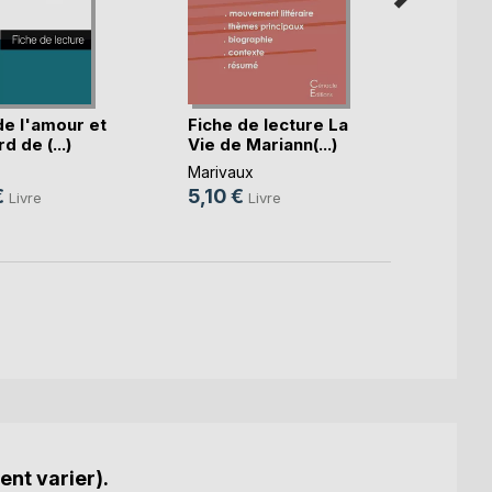
de l'amour et
Fiche de lecture La
Fiche 
d de (...)
Vie de Mariann(...)
des es
Marivaux
Mariva
€
5,10 €
5,10 
Livre
Livre
ent varier).