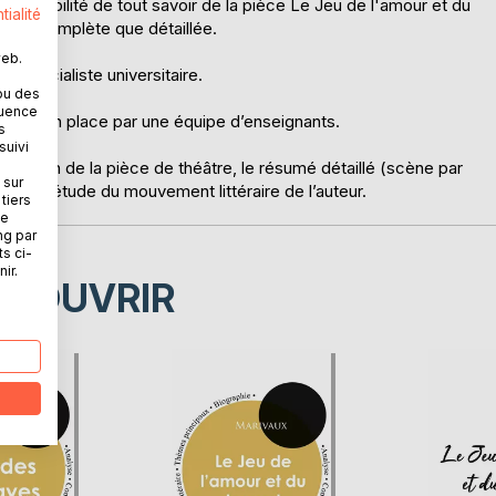
 possibilité de tout savoir de la pièce Le Jeu de l'amour et du
tialité
aussi complète que détaillée.
web.
un spécialiste universitaire.
ou des
quence
é mise en place par une équipe d’enseignants.
s
suivi
sentation de la pièce de théâtre, le résumé détaillé (scène par
 sur
x et l’étude du mouvement littéraire de l’auteur.
tiers
ne
ng par
ts ci-
ir.
ÉCOUVRIR