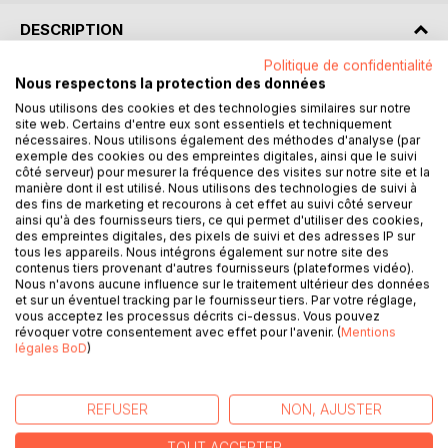
DESCRIPTION
Politique de confidentialité
Nous respectons la protection des données
Décryptez Le Lys dans la vallée avec l'analyse de Paideia
éducation !
Nous utilisons des cookies et des technologies similaires sur notre
site web. Certains d'entre eux sont essentiels et techniquement
nécessaires. Nous utilisons également des méthodes d'analyse (par
Que faut-il retenir du roman de Balzac ? Retrouvez tout ce
exemple des cookies ou des empreintes digitales, ainsi que le suivi
que vous devez savoir de ce chef-d'œuvre de la littérature
côté serveur) pour mesurer la fréquence des visites sur notre site et la
manière dont il est utilisé. Nous utilisons des technologies de suivi à
française dans une analyse de référence pour comprendre
des fins de marketing et recourons à cet effet au suivi côté serveur
rapidement le sens de l'œuvre. Rédigée de manière claire
ainsi qu'à des fournisseurs tiers, ce qui permet d'utiliser des cookies,
et accessible par un enseignant, cette fiche de lecture
des empreintes digitales, des pixels de suivi et des adresses IP sur
tous les appareils. Nous intégrons également sur notre site des
propose notamment un résumé, une étude des thèmes
contenus tiers provenant d'autres fournisseurs (plateformes vidéo).
principaux, des clés de lecture et des pistes de réflexion.
Nous n'avons aucune influence sur le traitement ultérieur des données
et sur un éventuel tracking par le fournisseur tiers. Par votre réglage,
vous acceptez les processus décrits ci-dessus. Vous pouvez
Une analyse littéraire complète et détaillée pour mieux lire
révoquer votre consentement avec effet pour l'avenir. (
Mentions
et comprendre le livre !
légales BoD
)
Paideia éducation en deux mots : Plébiscité aussi bien par
les passionnés de littérature que par les lycéens, Paideia
REFUSER
NON, AJUSTER
éducation est considéré comme une référence en matière
d'analyses d'œuvres littéraires. Celles-ci ont été conçues
TOUT ACCEPTER