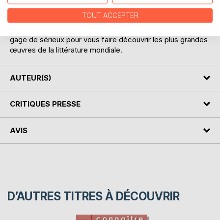
d'analyses d'œuvres littéraires. Celles-ci ont été conçues
TOUT ACCEPTER
pour guider les lecteurs à travers la littérature. Nos auteurs
appartiennent aux milieux universitaire et de l'éducation,
gage de sérieux pour vous faire découvrir les plus grandes
œuvres de la littérature mondiale.
AUTEUR(S)
CRITIQUES PRESSE
AVIS
D’AUTRES TITRES À DÉCOUVRIR