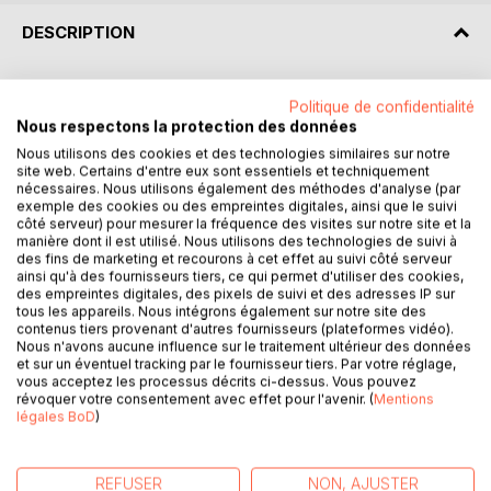
DESCRIPTION
Décryptez Le Roman de la Rose avec l'analyse de Paideia
Politique de confidentialité
éducation !
Nous respectons la protection des données
Nous utilisons des cookies et des technologies similaires sur notre
Que faut-il retenir du roman de chevalerie de Guillaume de
site web. Certains d'entre eux sont essentiels et techniquement
Lorris ? Retrouvez tout ce que vous devez savoir de ce
nécessaires. Nous utilisons également des méthodes d'analyse (par
exemple des cookies ou des empreintes digitales, ainsi que le suivi
chef-d'œuvre de la littérature médiévale dans une analyse
côté serveur) pour mesurer la fréquence des visites sur notre site et la
de référence pour comprendre rapidement le sens de
manière dont il est utilisé. Nous utilisons des technologies de suivi à
l'œuvre. Rédigée de manière claire et accessible par un
des fins de marketing et recourons à cet effet au suivi côté serveur
ainsi qu'à des fournisseurs tiers, ce qui permet d'utiliser des cookies,
enseignant, cette fiche de lecture propose notamment un
des empreintes digitales, des pixels de suivi et des adresses IP sur
résumé, une étude des thèmes principaux, des clés de
tous les appareils. Nous intégrons également sur notre site des
lecture et des pistes de réflexion.
contenus tiers provenant d'autres fournisseurs (plateformes vidéo).
Nous n'avons aucune influence sur le traitement ultérieur des données
et sur un éventuel tracking par le fournisseur tiers. Par votre réglage,
Une analyse littéraire complète et détaillée pour mieux lire
vous acceptez les processus décrits ci-dessus. Vous pouvez
et comprendre le livre !
révoquer votre consentement avec effet pour l'avenir. (
Mentions
légales BoD
)
Paideia éducation en deux mots : Plébiscité aussi bien par
les passionnés de littérature que par les lycéens, Paideia
REFUSER
NON, AJUSTER
éducation est considéré comme une référence en matière