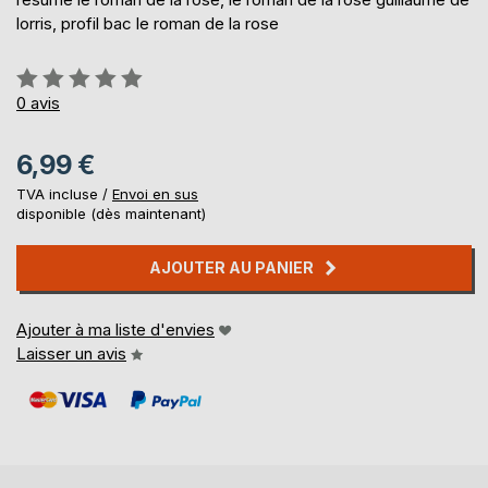
lorris, profil bac le roman de la rose
Évaluation:
0%
0
avis
6,99 €
TVA incluse /
Envoi en sus
disponible (dès maintenant)
AJOUTER AU PANIER
Ajouter à ma liste d'envies
Laisser un avis