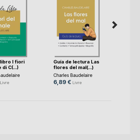
ibro I fiori
Guía de lectura Las
Petit
di C(...)
flores del mal(...)
prose 
Baudelaire
Charles Baudelaire
Charle
6,89 €
9,90
Livre
Livre