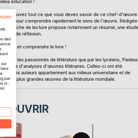
deia éducation !
ire ? Retrouvez tout ce que vous devez savoir de ce chef-d'œuvre
tialité
référence pour comprendre rapidement le sens de l'œuvre. Rédigée
t, cette fiche de lecture propose notamment un résumé, une étud
web.
pistes de réflexion.
ou des
quence
eux lire et comprendre le livre !
s
suivi
ien par les passionnés de littérature que par les lycéens, Paideia
 sur
atière d'analyses d'œuvres littéraires. Celles-ci ont été
tiers
ature. Nos auteurs appartiennent aux milieux universitaire et de
ne
ng par
vrir les plus grandes œuvres de la littérature mondiale.
ts ci-
ir.
ÉCOUVRIR