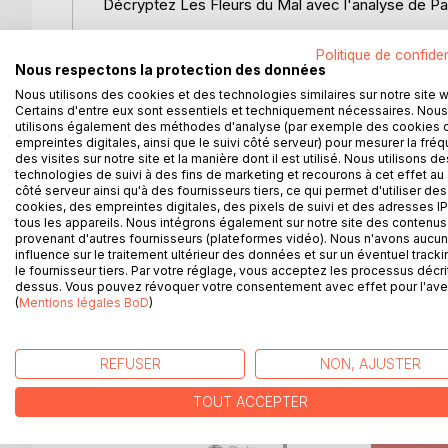
Décryptez Les Fleurs du Mal avec l'analyse de Pai
Que faut-il retenir du recueil de Charles Baudela
Politique de confiden
de la littérature française dans une analyse de 
Nous respectons la protection des données
de manière claire et accessible par un enseignan
Nous utilisons des cookies et des technologies similaires sur notre site 
des thèmes principaux, des clés de lecture et des 
Certains d'entre eux sont essentiels et techniquement nécessaires. Nous
utilisons également des méthodes d'analyse (par exemple des cookies 
empreintes digitales, ainsi que le suivi côté serveur) pour mesurer la fré
Une analyse littéraire complète et détaillée pour mi
des visites sur notre site et la manière dont il est utilisé. Nous utilisons de
technologies de suivi à des fins de marketing et recourons à cet effet au 
côté serveur ainsi qu'à des fournisseurs tiers, ce qui permet d'utiliser des
Paideia éducation en deux mots : Plébiscité aussi b
cookies, des empreintes digitales, des pixels de suivi et des adresses IP
éducation est considéré comme une référence en m
tous les appareils. Nous intégrons également sur notre site des contenus 
conçues pour guider les lecteurs à travers la littér
provenant d'autres fournisseurs (plateformes vidéo). Nous n'avons aucu
influence sur le traitement ultérieur des données et sur un éventuel tracki
l'éducation, gage de sérieux pour vous faire décou
le fournisseur tiers. Par votre réglage, vous acceptez les processus décri
dessus. Vous pouvez révoquer votre consentement avec effet pour l'aven
(
Mentions légales BoD
)
D’AUTRES TITRES À D
REFUSER
NON, AJUSTER
TOUT ACCEPTER