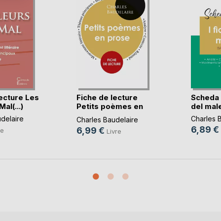
lecture Les
Fiche de lecture
Scheda l
al(...)
Petits poèmes en
del male 
(...)
delaire
Charles 
Charles Baudelaire
6,89 €
6,99 €
re
Livre