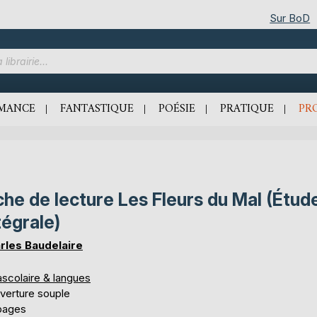
Sur BoD
MANCE
FANTASTIQUE
POÉSIE
PRATIQUE
PR
che de lecture Les Fleurs du Mal (Étud
tégrale)
rles Baudelaire
ascolaire & langues
verture souple
pages