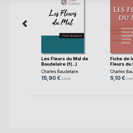
tion
Les Fleurs du Mal de
Fiche de 
rt
Baudelaire (f(...)
Fleurs du M
e
Charles Baudelaire
Charles Bau
15,90 €
5,10 €
Livre
Liv