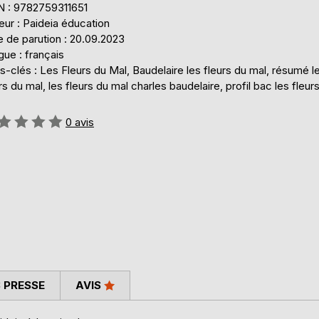
N : 9782759311651
eur : Paideia éducation
 de parution : 20.09.2023
ue : français
-clés : Les Fleurs du Mal, Baudelaire les fleurs du mal, résumé l
rs du mal, les fleurs du mal charles baudelaire, profil bac les fleur
uation:
0
avis
 PRESSE
AVIS