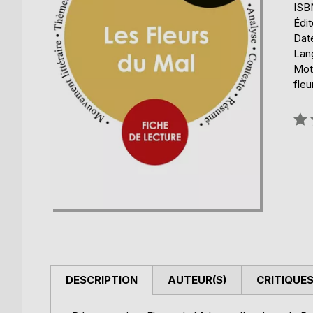
ISB
Édit
Date
Lang
Mots
fleu
Éval
0%
DESCRIPTION
AUTEUR(S)
CRITIQUES