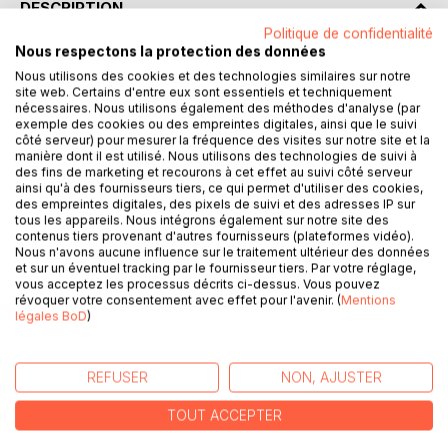
DESCRIPTION
Politique de confidentialité
Nous respectons la protection des données
Décryptez L'Étranger avec l'analyse de Paideia éducation !
Nous utilisons des cookies et des technologies similaires sur notre
site web. Certains d'entre eux sont essentiels et techniquement
Que faut-il retenir de ce roman d'Albert Camus ? Retrouvez
nécessaires. Nous utilisons également des méthodes d'analyse (par
exemple des cookies ou des empreintes digitales, ainsi que le suivi
tout ce que vous devez savoir de ce chef-d'œuvre de la
côté serveur) pour mesurer la fréquence des visites sur notre site et la
littérature française dans une analyse de référence pour
manière dont il est utilisé. Nous utilisons des technologies de suivi à
comprendre rapidement le sens de l'œuvre. Rédigée de
des fins de marketing et recourons à cet effet au suivi côté serveur
ainsi qu'à des fournisseurs tiers, ce qui permet d'utiliser des cookies,
manière claire et accessible, cette fiche de lecture
des empreintes digitales, des pixels de suivi et des adresses IP sur
propose notamment un résumé, une étude des thèmes
tous les appareils. Nous intégrons également sur notre site des
principaux, des clés de lecture et des pistes de réflexion.
contenus tiers provenant d'autres fournisseurs (plateformes vidéo).
Nous n'avons aucune influence sur le traitement ultérieur des données
et sur un éventuel tracking par le fournisseur tiers. Par votre réglage,
Une analyse littéraire complète et détaillée pour mieux lire
vous acceptez les processus décrits ci-dessus. Vous pouvez
et comprendre le livre !
révoquer votre consentement avec effet pour l'avenir. (
Mentions
légales BoD
)
Paideia éducation en deux mots : Recommandée aussi
bien pour les passionnés de littérature que pour les
REFUSER
NON, AJUSTER
lycéens, Paideia éducation est une référence en matière
d'analyses littéraires. Celles-ci ont été conçues pour vous
TOUT ACCEPTER
guider à travers la lecture des œuvres, ainsi que pour vous
faire découvrir les plus grands classiques de la littérature