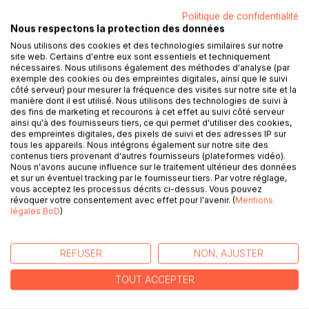
Politique de confidentialité
Nous respectons la protection des données
Nous utilisons des cookies et des technologies similaires sur notre
site web. Certains d'entre eux sont essentiels et techniquement
DESCRIPTION
nécessaires. Nous utilisons également des méthodes d'analyse (par
exemple des cookies ou des empreintes digitales, ainsi que le suivi
côté serveur) pour mesurer la fréquence des visites sur notre site et la
La collection « Connaître une oeuvre » vous offre la
manière dont il est utilisé. Nous utilisons des technologies de suivi à
des fins de marketing et recourons à cet effet au suivi côté serveur
possibilité de tout savoir des Lettres de mon moulin de
ainsi qu'à des fournisseurs tiers, ce qui permet d'utiliser des cookies,
Alphonse Daudet grâce à une fiche de lecture aussi
des empreintes digitales, des pixels de suivi et des adresses IP sur
complète que détaillée.
tous les appareils. Nous intégrons également sur notre site des
contenus tiers provenant d'autres fournisseurs (plateformes vidéo).
Nous n'avons aucune influence sur le traitement ultérieur des données
La rédaction, claire et accessible, a été confiée à un
et sur un éventuel tracking par le fournisseur tiers. Par votre réglage,
spécialiste universitaire.
vous acceptez les processus décrits ci-dessus. Vous pouvez
révoquer votre consentement avec effet pour l'avenir. (
Mentions
légales BoD
)
Cette fiche de lecture répond à une charte qualité mise en
place par une équipe d’enseignants.
REFUSER
NON, AJUSTER
Ce livre contient la biographie d'Alphonse Daudet, la
présentation du recueil, le résumé détaillé, les raisons du
TOUT ACCEPTER
succès, les thèmes principaux et l’étude du mouvement
littéraire de l’auteur.