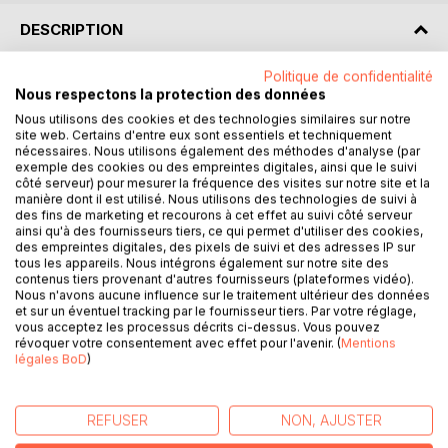
DESCRIPTION
Politique de confidentialité
Décryptez L'Innommable avec l'analyse de Paideia
Nous respectons la protection des données
éducation !
Nous utilisons des cookies et des technologies similaires sur notre
site web. Certains d'entre eux sont essentiels et techniquement
Que faut-il retenir de ce roman de Samuel Beckett ?
nécessaires. Nous utilisons également des méthodes d'analyse (par
exemple des cookies ou des empreintes digitales, ainsi que le suivi
Retrouvez tout ce que vous devez savoir de ce chef-
côté serveur) pour mesurer la fréquence des visites sur notre site et la
d'œuvre de la littérature mondiale dans une analyse de
manière dont il est utilisé. Nous utilisons des technologies de suivi à
référence pour comprendre rapidement le sens de
des fins de marketing et recourons à cet effet au suivi côté serveur
ainsi qu'à des fournisseurs tiers, ce qui permet d'utiliser des cookies,
l'œuvre. Rédigée de manière claire et accessible par un
des empreintes digitales, des pixels de suivi et des adresses IP sur
enseignant, cette fiche de lecture propose notamment un
tous les appareils. Nous intégrons également sur notre site des
résumé, une étude des thèmes principaux, des clés de
contenus tiers provenant d'autres fournisseurs (plateformes vidéo).
Nous n'avons aucune influence sur le traitement ultérieur des données
lecture et des pistes de réflexion.
et sur un éventuel tracking par le fournisseur tiers. Par votre réglage,
vous acceptez les processus décrits ci-dessus. Vous pouvez
Une analyse littéraire complète et détaillée pour mieux lire
révoquer votre consentement avec effet pour l'avenir. (
Mentions
et comprendre le livre !
légales BoD
)
Paideia éducation en deux mots : Plébiscité aussi bien par
REFUSER
NON, AJUSTER
les passionnés de littérature que par les lycéens, Paideia
éducation est considéré comme une référence en matière