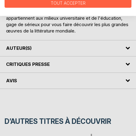
TOUT ACCEPTER
d'analyses d'œuvres littéraires. Celles-ci ont été conçues
pour guider les lecteurs à travers la littérature. Nos auteurs
appartiennent aux milieux universitaire et de l'éducation,
gage de sérieux pour vous faire découvrir les plus grandes
œuvres de la littérature mondiale.
AUTEUR(S)
CRITIQUES PRESSE
AVIS
D’AUTRES TITRES À DÉCOUVRIR