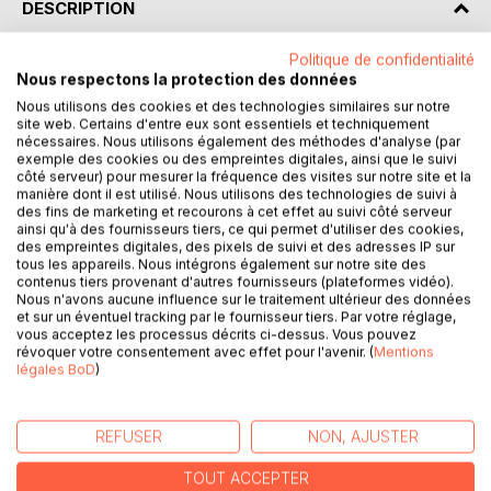
DESCRIPTION
Politique de confidentialité
Décryptez L'Oeuvre avec l'analyse de Paideia éducation !
Nous respectons la protection des données
Nous utilisons des cookies et des technologies similaires sur notre
Que faut-il retenir de ce roman d'Émile Zola ? Retrouvez
site web. Certains d'entre eux sont essentiels et techniquement
tout ce que vous devez savoir de ce chef-d'œuvre de la
nécessaires. Nous utilisons également des méthodes d'analyse (par
exemple des cookies ou des empreintes digitales, ainsi que le suivi
littérature française dans une analyse de référence pour
côté serveur) pour mesurer la fréquence des visites sur notre site et la
comprendre rapidement le sens de l'œuvre. Rédigée de
manière dont il est utilisé. Nous utilisons des technologies de suivi à
manière claire et accessible par un enseignant, cette fiche
des fins de marketing et recourons à cet effet au suivi côté serveur
ainsi qu'à des fournisseurs tiers, ce qui permet d'utiliser des cookies,
de lecture propose notamment un résumé, une étude des
des empreintes digitales, des pixels de suivi et des adresses IP sur
thèmes principaux, des clés de lecture et des pistes de
tous les appareils. Nous intégrons également sur notre site des
réflexion.
contenus tiers provenant d'autres fournisseurs (plateformes vidéo).
Nous n'avons aucune influence sur le traitement ultérieur des données
et sur un éventuel tracking par le fournisseur tiers. Par votre réglage,
Une analyse littéraire complète et détaillée pour mieux lire
vous acceptez les processus décrits ci-dessus. Vous pouvez
et comprendre le livre !
révoquer votre consentement avec effet pour l'avenir. (
Mentions
légales BoD
)
Paideia éducation en deux mots : Plébiscité aussi bien par
les passionnés de littérature que par les lycéens, Paideia
REFUSER
NON, AJUSTER
éducation est considéré comme une référence en matière
d'analyses d'œuvres littéraires. Celles-ci ont été conçues
TOUT ACCEPTER
pour guider les lecteurs à travers la littérature. Nos auteurs