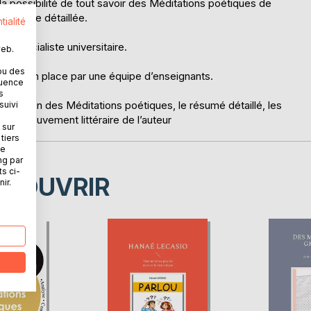
la possibilité de tout savoir des Méditations poétiques de
lète que détaillée.
tialité
un spécialiste universitaire.
web.
ou des
é mise en place par une équipe d’enseignants.
quence
s
ésentation des Méditations poétiques, le résumé détaillé, les
suivi
e du mouvement littéraire de l’auteur
 sur
tiers
ne
ng par
ts ci-
ÉCOUVRIR
ir.