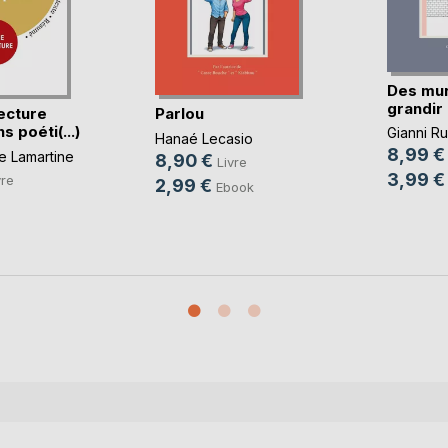
Des mur
grandir
ecture
Parlou
s poéti(...)
Gianni Ru
Hanaé Lecasio
8,99 €
e Lamartine
8,90 €
Livre
3,99 €
vre
2,99 €
Ebook