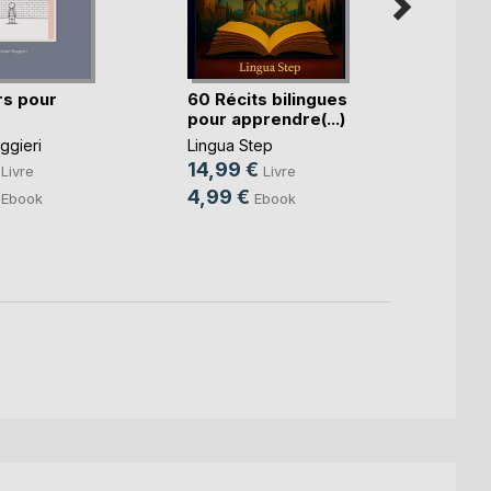
s pour
60 Récits bilingues
60 Ré
pour apprendre(...)
pour 
ggieri
Lingua Step
Lingua
14,99 €
14,9
Livre
Livre
4,99 €
4,99
Ebook
Ebook