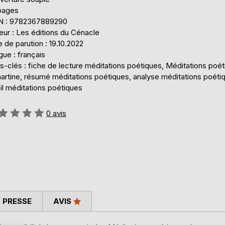
pages
N : 9782367889290
eur : Les éditions du Cénacle
 de parution : 19.10.2022
ue : français
s-clés : fiche de lecture méditations poétiques, Méditations poé
artine, résumé méditations poétiques, analyse méditations poéti
il méditations poétiques
uation:
0
avis
 PRESSE
AVIS