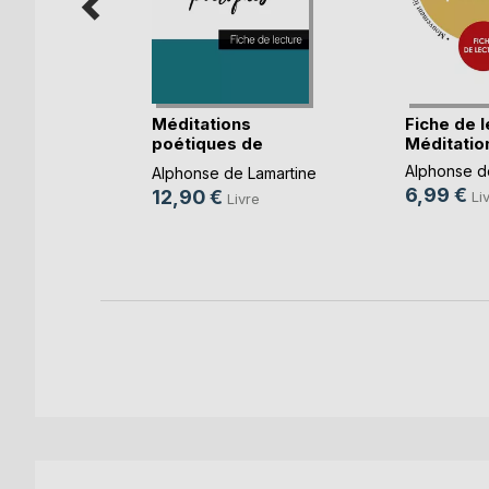
 bilingue
Méditations
Fiche de l
urde
poétiques de
Méditation
Lamartine(...)
stur
,
Alphonse d
Alphonse de Lamartine
uman
, ...
6,99 €
12,90 €
Li
Livre
e
k