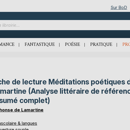
Sur BoD
MANCE
FANTASTIQUE
POÉSIE
PRATIQUE
PR
che de lecture Méditations poétiques 
martine (Analyse littéraire de référen
sumé complet)
honse de Lamartine
ascolaire & langues
verture souple