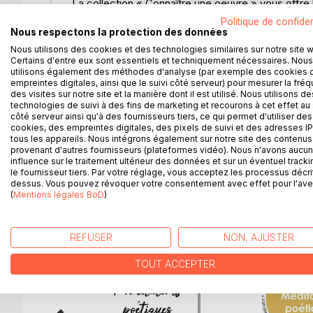
La collection « Connaître une oeuvre » vous offre 
Lamartine grâce à une fiche de lecture aussi comp
Politique de confiden
Nous respectons la protection des données
La rédaction, claire et accessible, a été confiée à 
Nous utilisons des cookies et des technologies similaires sur notre site 
Certains d'entre eux sont essentiels et techniquement nécessaires. Nous
utilisons également des méthodes d'analyse (par exemple des cookies 
Cette fiche de lecture répond à une charte qualit
empreintes digitales, ainsi que le suivi côté serveur) pour mesurer la fré
des visites sur notre site et la manière dont il est utilisé. Nous utilisons de
Ce livre contient la biographie de Lamartine, la pr
technologies de suivi à des fins de marketing et recourons à cet effet au 
côté serveur ainsi qu'à des fournisseurs tiers, ce qui permet d'utiliser des
raisons du succès, les thèmes principaux et l’étud
cookies, des empreintes digitales, des pixels de suivi et des adresses IP
tous les appareils. Nous intégrons également sur notre site des contenus 
provenant d'autres fournisseurs (plateformes vidéo). Nous n'avons aucu
influence sur le traitement ultérieur des données et sur un éventuel tracki
le fournisseur tiers. Par votre réglage, vous acceptez les processus décri
D’AUTRES TITRES À D
dessus. Vous pouvez révoquer votre consentement avec effet pour l'aven
(
Mentions légales BoD
)
REFUSER
NON, AJUSTER
TOUT ACCEPTER