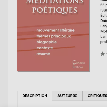
56 
ISB
Édit
Date
Lang
Mot
Lam
prof
Éval
0%
DESCRIPTION
AUTEUR(S)
CRITIQUES