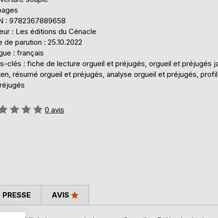
pages
N : 9782367889658
eur : Les éditions du Cénacle
 de parution : 25.10.2022
ue : français
-clés : fiche de lecture orgueil et préjugés, orgueil et préjugés j
en, résumé orgueil et préjugés, analyse orgueil et préjugés, profil
préjugés
uation:
0
avis
 PRESSE
AVIS