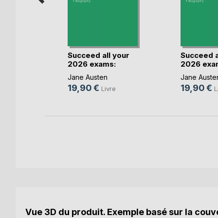
lingues
re(...)
Succeed all your
Succeed a
2026 exams:
2026 exa
Analy(...)
Analy(...)
e
Jane Austen
Jane Auste
19,90 €
19,90 €
k
Livre
L
Vue 3D du produit. Exemple basé sur la couve