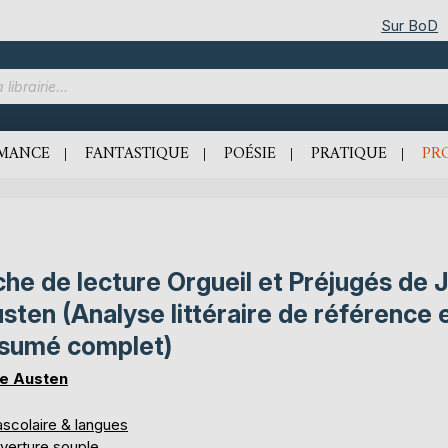
Sur BoD
MANCE
FANTASTIQUE
POÉSIE
PRATIQUE
PR
che de lecture Orgueil et Préjugés de 
sten (Analyse littéraire de référence 
sumé complet)
e Austen
ascolaire & langues
verture souple