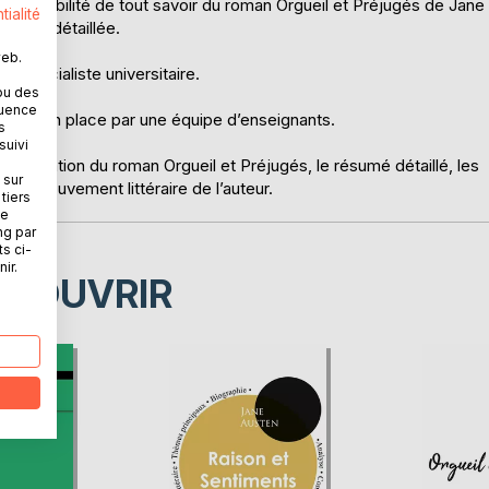
la possibilité de tout savoir du roman Orgueil et Préjugés de Jane
tialité
e que détaillée.
web.
un spécialiste universitaire.
ou des
quence
é mise en place par une équipe d’enseignants.
s
suivi
présentation du roman Orgueil et Préjugés, le résumé détaillé, les
 sur
 du mouvement littéraire de l’auteur.
tiers
ne
ng par
ts ci-
ir.
ÉCOUVRIR