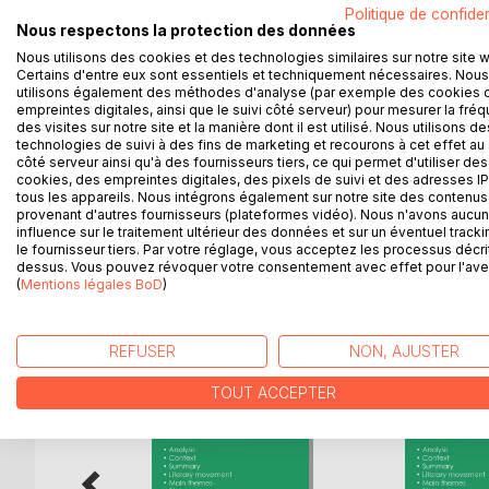
La collection « Connaître une oeuvre » vous offre 
Politique de confiden
Austen, grâce à une fiche de lecture aussi complèt
Nous respectons la protection des données
Nous utilisons des cookies et des technologies similaires sur notre site 
La rédaction, claire et accessible, a été confiée à 
Certains d'entre eux sont essentiels et techniquement nécessaires. Nous
utilisons également des méthodes d'analyse (par exemple des cookies 
empreintes digitales, ainsi que le suivi côté serveur) pour mesurer la fré
Cette fiche de lecture répond à une charte qualit
des visites sur notre site et la manière dont il est utilisé. Nous utilisons de
technologies de suivi à des fins de marketing et recourons à cet effet au 
côté serveur ainsi qu'à des fournisseurs tiers, ce qui permet d'utiliser des
Ce livre contient la biographie de Jane Austen, la 
cookies, des empreintes digitales, des pixels de suivi et des adresses IP
raisons du succès, les thèmes principaux et l’étude
tous les appareils. Nous intégrons également sur notre site des contenus 
provenant d'autres fournisseurs (plateformes vidéo). Nous n'avons aucu
influence sur le traitement ultérieur des données et sur un éventuel tracki
le fournisseur tiers. Par votre réglage, vous acceptez les processus décri
dessus. Vous pouvez révoquer votre consentement avec effet pour l'aven
D’AUTRES TITRES À D
(
Mentions légales BoD
)
REFUSER
NON, AJUSTER
TOUT ACCEPTER