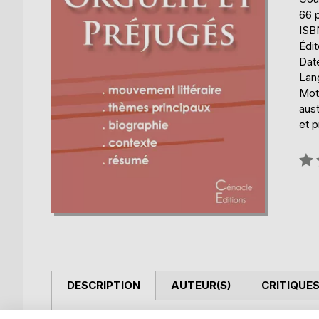
66 
ISB
Édit
Date
Lang
Mots
aust
et 
Éval
0%
DESCRIPTION
AUTEUR(S)
CRITIQUES