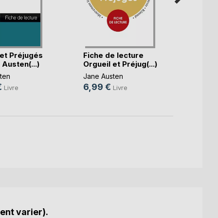
 et Préjugés
Fiche de lecture
Fiche
Austen(...)
Orgueil et Préjug(...)
Raison
ten
Jane Austen
Jane A
€
6,99 €
5,10 
Livre
Livre
ent varier).