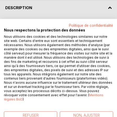
DESCRIPTION
Décryptez Pelléas et Mélisande avec l'analyse de Paideia
Politique de confidentialité
éducation !
Nous respectons la protection des données
Nous utilisons des cookies et des technologies similaires sur notre
Que faut-il retenir de la pièce de Maurice Maeterlinck ?
site web. Certains d'entre eux sont essentiels et techniquement
Retrouvez tout ce que vous devez savoir de ce chef-
nécessaires. Nous utilisons également des méthodes d'analyse (par
exemple des cookies ou des empreintes digitales, ainsi que le suivi
d'œuvre de la littérature mondiale dans une analyse de
côté serveur) pour mesurer la fréquence des visites sur notre site et la
référence pour comprendre rapidement le sens de
manière dont il est utilisé. Nous utilisons des technologies de suivi à
l'œuvre. Rédigée de manière claire et accessible par un
des fins de marketing et recourons à cet effet au suivi côté serveur
ainsi qu'à des fournisseurs tiers, ce qui permet d'utiliser des cookies,
enseignant, cette fiche de lecture propose notamment un
des empreintes digitales, des pixels de suivi et des adresses IP sur
résumé, une étude des thèmes principaux, des clés de
tous les appareils. Nous intégrons également sur notre site des
lecture et des pistes de réflexion.
contenus tiers provenant d'autres fournisseurs (plateformes vidéo).
Nous n'avons aucune influence sur le traitement ultérieur des données
et sur un éventuel tracking par le fournisseur tiers. Par votre réglage,
Une analyse littéraire complète et détaillée pour mieux lire
vous acceptez les processus décrits ci-dessus. Vous pouvez
et comprendre le livre !
révoquer votre consentement avec effet pour l'avenir. (
Mentions
légales BoD
)
Paideia éducation en deux mots : Plébiscité aussi bien par
les passionnés de littérature que par les lycéens, Paideia
REFUSER
NON, AJUSTER
éducation est considéré comme une référence en matière