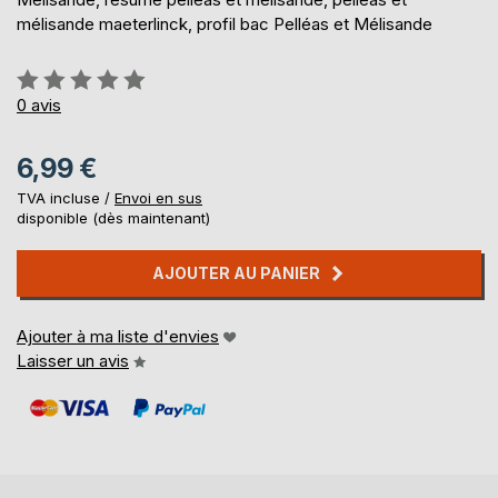
mélisande maeterlinck, profil bac Pelléas et Mélisande
Évaluation:
0%
0
avis
6,99 €
TVA incluse /
Envoi en sus
disponible (dès maintenant)
AJOUTER AU PANIER
Ajouter à ma liste d'envies
Laisser un avis