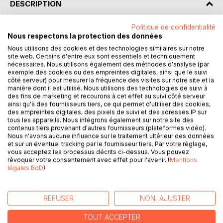
DESCRIPTION
Politique de confidentialité
Décryptez Ruy Blas avec l'analyse de Paideia éducation !
Nous respectons la protection des données
Nous utilisons des cookies et des technologies similaires sur notre
Que faut-il retenir de la pièce de Victor Hugo ? Retrouvez
site web. Certains d'entre eux sont essentiels et techniquement
tout ce que vous devez savoir de ce chef-d'œuvre de la
nécessaires. Nous utilisons également des méthodes d'analyse (par
exemple des cookies ou des empreintes digitales, ainsi que le suivi
littérature française dans une analyse de référence pour
côté serveur) pour mesurer la fréquence des visites sur notre site et la
comprendre rapidement le sens de l'œuvre. Rédigée de
manière dont il est utilisé. Nous utilisons des technologies de suivi à
manière claire et accessible par un enseignant, cette fiche
des fins de marketing et recourons à cet effet au suivi côté serveur
ainsi qu'à des fournisseurs tiers, ce qui permet d'utiliser des cookies,
de lecture propose notamment un résumé, une étude des
des empreintes digitales, des pixels de suivi et des adresses IP sur
thèmes principaux, des clés de lecture et des pistes de
tous les appareils. Nous intégrons également sur notre site des
réflexion.
contenus tiers provenant d'autres fournisseurs (plateformes vidéo).
Nous n'avons aucune influence sur le traitement ultérieur des données
et sur un éventuel tracking par le fournisseur tiers. Par votre réglage,
Une analyse littéraire complète et détaillée pour mieux lire
vous acceptez les processus décrits ci-dessus. Vous pouvez
et comprendre le livre !
révoquer votre consentement avec effet pour l'avenir. (
Mentions
légales BoD
)
Paideia éducation en deux mots : Plébiscité aussi bien par
les passionnés de littérature que par les lycéens, Paideia
REFUSER
NON, AJUSTER
éducation est considéré comme une référence en matière
d'analyses d'œuvres littéraires. Celles-ci ont été conçues
TOUT ACCEPTER
pour guider les lecteurs à travers la littérature. Nos auteurs