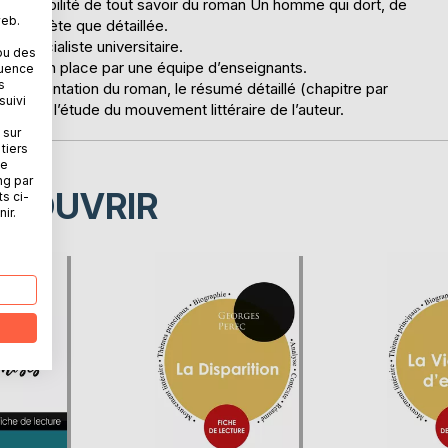
a possibilité de tout savoir du roman Un homme qui dort, de
web.
 complète que détaillée.
un spécialiste universitaire.
ou des
é mise en place par une équipe d’enseignants.
quence
s
la présentation du roman, le résumé détaillé (chapitre par
suivi
paux et l’étude du mouvement littéraire de l’auteur.
 sur
tiers
ne
ng par
ÉCOUVRIR
ts ci-
ir.