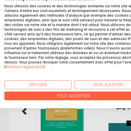
La collection « Connaître une œuvre » vous offre l
Nous utilisons des cookies et des technologies similaires sur notre site 
Georges Perec, grâce à une fiche de lecture aussi
Certains d'entre eux sont essentiels et techniquement nécessaires. Nous
La rédaction, claire et accessible, a été confiée à 
utilisons également des méthodes d'analyse (par exemple des cookies 
Cette fiche de lecture répond à une charte qualit
empreintes digitales, ainsi que le suivi côté serveur) pour mesurer la fré
des visites sur notre site et la manière dont il est utilisé. Nous utilisons de
Ce livre contient la biographie de Georges Perec, 
technologies de suivi à des fins de marketing et recourons à cet effet au 
chapitre), les raisons du succès, les thèmes princi
côté serveur ainsi qu'à des fournisseurs tiers, ce qui permet d'utiliser des
cookies, des empreintes digitales, des pixels de suivi et des adresses IP
tous les appareils. Nous intégrons également sur notre site des contenus 
provenant d'autres fournisseurs (plateformes vidéo). Nous n'avons aucu
influence sur le traitement ultérieur des données et sur un éventuel tracki
D’AUTRES TITRES À D
le fournisseur tiers. Par votre réglage, vous acceptez les processus décri
dessus. Vous pouvez révoquer votre consentement avec effet pour l'aven
(
Mentions légales BoD
)
REFUSER
NON, AJUSTER
TOUT ACCEPTER