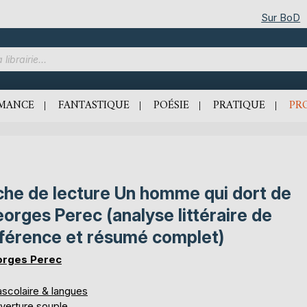
Sur BoD
MANCE
FANTASTIQUE
POÉSIE
PRATIQUE
PR
che de lecture Un homme qui dort de
orges Perec (analyse littéraire de
férence et résumé complet)
rges Perec
ascolaire & langues
verture souple