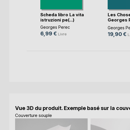
Scheda libro La vita
Les Chos
istruzioni pe(...)
Georges 
o
(fiche(...)
Georges Perec
Georges P
6,99 €
19,90 €
Livre
L
k
Vue 3D du produit. Exemple basé sur la couve
Couverture souple