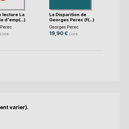
 lecture La
La Disparition de
Fiche
e d'emp(...)
Georges Perec (f(...)
ou le 
 Perec
Georges Perec
Georg
19,90 €
6,89
Livre
Livre
ent varier).