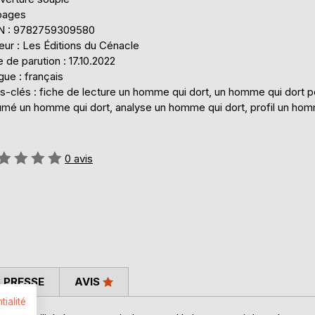
pages
N : 9782759309580
eur : Les Éditions du Cénacle
 de parution : 17.10.2022
ue : français
s-clés : fiche de lecture un homme qui dort, un homme qui dort p
umé un homme qui dort, analyse un homme qui dort, profil un hom
uation:
0
avis
 PRESSE
AVIS
tialité