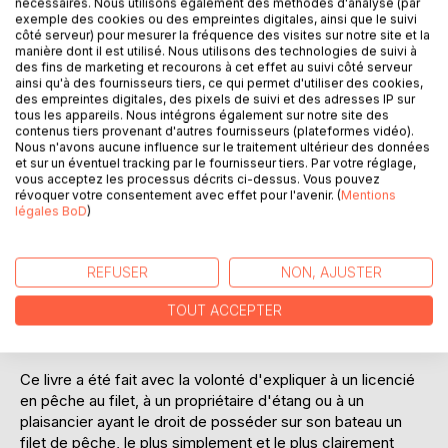
nécessaires. Nous utilisons également des méthodes d'analyse (par
exemple des cookies ou des empreintes digitales, ainsi que le suivi
côté serveur) pour mesurer la fréquence des visites sur notre site et la
manière dont il est utilisé. Nous utilisons des technologies de suivi à
des fins de marketing et recourons à cet effet au suivi côté serveur
ainsi qu'à des fournisseurs tiers, ce qui permet d'utiliser des cookies,
des empreintes digitales, des pixels de suivi et des adresses IP sur
DESCRIPTION
tous les appareils. Nous intégrons également sur notre site des
contenus tiers provenant d'autres fournisseurs (plateformes vidéo).
Nous n'avons aucune influence sur le traitement ultérieur des données
et sur un éventuel tracking par le fournisseur tiers. Par votre réglage,
Quel plaisir que de monter un filet de pêche soi-même ! Ce
vous acceptez les processus décrits ci-dessus. Vous pouvez
n'est pas miraculeux, ce n'est pas difficile, sous condition
révoquer votre consentement avec effet pour l'avenir. (
Mentions
d'être en possession du bon savoir faire.
légales BoD
)
Mais d'abord quelques excuses à tous les professionnels
REFUSER
NON, AJUSTER
de la pêche si ce livre n'est pas édité à leur intention, mais
surtout destiné à plaire à tous les amoureux de la pêche
TOUT ACCEPTER
aux filets qui n'ont pas eu la chance d'avoir été un jour
élève d'un lycée professionnel de la pêche.
Ce livre a été fait avec la volonté d'expliquer à un licencié
en pêche au filet, à un propriétaire d'étang ou à un
plaisancier ayant le droit de posséder sur son bateau un
filet de pêche, le plus simplement et le plus clairement