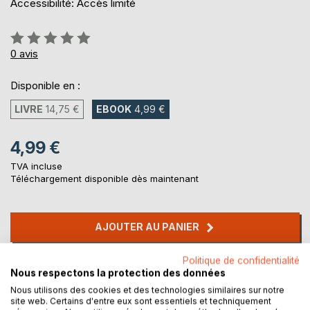
Accessibilité: Accès limité
Évaluation:
0%
0
avis
Disponible en :
LIVRE
14,75 €
EBOOK
4,99 €
4,99 €
TVA incluse
Téléchargement disponible dès maintenant
AJOUTER AU PANIER
Politique de confidentialité
Ajouter à ma liste d'envies
Nous respectons la protection des données
Laisser un avis
Nous utilisons des cookies et des technologies similaires sur notre
site web. Certains d'entre eux sont essentiels et techniquement