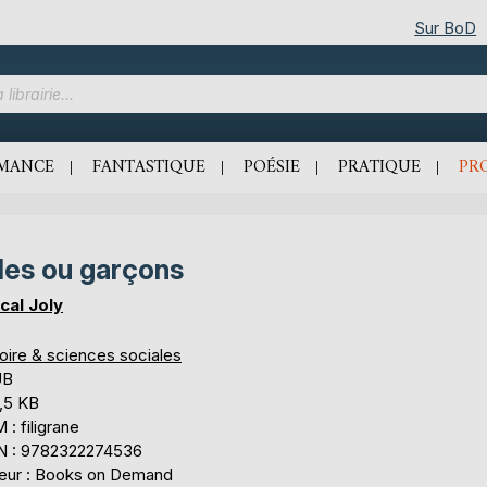
Sur BoD
MANCE
FANTASTIQUE
POÉSIE
PRATIQUE
PR
lles ou garçons
cal Joly
oire & sciences sociales
UB
,5 KB
: filigrane
N : 9782322274536
teur : Books on Demand