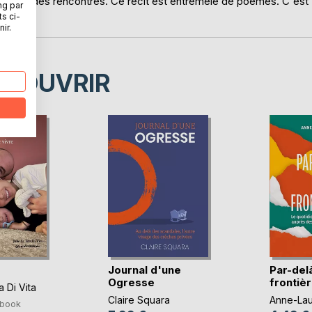
t surtout des rencontres. Ce récit est entremêlé de poèmes. C'est
ng par
ts ci-
ir.
ÉCOUVRIR
Journal d'une
Par-delà
Ogresse
frontiè
a Di Vita
Claire Squara
Anne-Lau
book