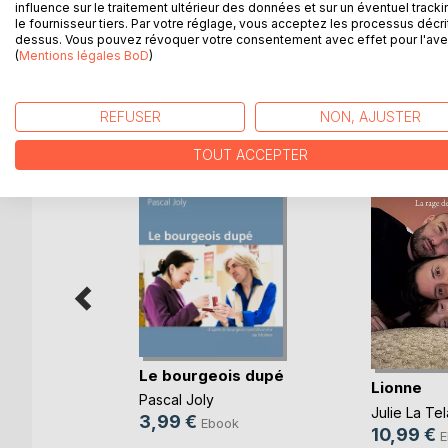
le théâtre et le cinéma, des cours dur de la vie e
influence sur le traitement ultérieur des données et sur un éventuel tracki
drôle et émouvant.
le fournisseur tiers. Par votre réglage, vous acceptez les processus décri
dessus. Vous pouvez révoquer votre consentement avec effet pour l'aven
(
Mentions légales BoD
)
D’AUTRES TITRES À D
REFUSER
NON, AJUSTER
TOUT ACCEPTER
Le bourgeois dupé
Assiégée
Lionne
Pascal Joly
Julie La Tel
3,99 €
Ebook
10,99 €
k
E