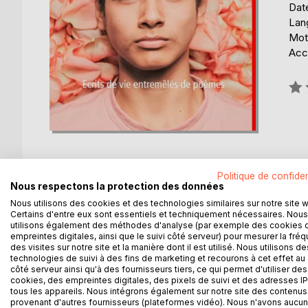
Date
Lang
Mot
Acce
Éval
0%
Politique de confiden
Nous respectons la protection des données
DESCRIPTION
AUTEUR(S)
CRITIQUES
Nous utilisons des cookies et des technologies similaires sur notre site 
Certains d'entre eux sont essentiels et techniquement nécessaires. Nous
utilisons également des méthodes d'analyse (par exemple des cookies 
La majorité des individus naissent et grandissent 
empreintes digitales, ainsi que le suivi côté serveur) pour mesurer la fré
des visites sur notre site et la manière dont il est utilisé. Nous utilisons de
ma part, je crois que ma personnalité est assez l
technologies de suivi à des fins de marketing et recourons à cet effet au 
c'est une chance, je dispose d'une palette de se
côté serveur ainsi qu'à des fournisseurs tiers, ce qui permet d'utiliser des
Pour la sexualité, la sensualité, cela a été sourc
cookies, des empreintes digitales, des pixels de suivi et des adresses IP
tous les appareils. Nous intégrons également sur notre site des contenus 
longue quête. Pascal Joly nous parles de son par
provenant d'autres fournisseurs (plateformes vidéo). Nous n'avons aucu