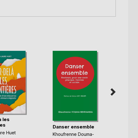
 les
res
Danser ensemble
Résil
re Huet
Khoufrenne Douma-
Christ