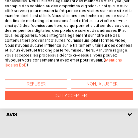
nécessaires. Nous utilisons également des méthodes d'analyse (par
suis Vincent Cazaux. Jusqu'ici, j'étais transparent. Le
exemple des cookies ou des empreintes digitales, ainsi que le suivi
côté serveur) pour mesurer la fréquence des visites sur notre site et la
genre de personnes que l'on croise sans les voir.
manière dont il est utilisé. Nous utilisons des technologies de suivi à
Pourtant tout a changé à la suite d'une agression gratuite
des fins de marketing et recourons à cet effet au suivi côté serveur
qui a bouleversé mon appréhension de ce monde
ainsi qu'à des fournisseurs tiers, ce qui permet d'utiliser des cookies,
des empreintes digitales, des pixels de suivi et des adresses IP sur
misérable et mon existence de lâche.
tous les appareils. Nous intégrons également sur notre site des
La nuit, tandis que vous cuvez votre journée en tout
contenus tiers provenant d'autres fournisseurs (plateformes vidéo).
quiétude au fond de votre lit, moi, j'erre dans la ville
Nous n'avons aucune influence sur le traitement ultérieur des données
et sur un éventuel tracking par le fournisseur tiers. Par votre réglage,
endormie.
vous acceptez les processus décrits ci-dessus. Vous pouvez
Voici mes confessions. Qui osera me suivre sur le chemin
révoquer votre consentement avec effet pour l'avenir. (
Mentions
de mes crimes ? Qui pour me stopper ?
légales BoD
)
AUTEUR(S)
REFUSER
NON, AJUSTER
TOUT ACCEPTER
CRITIQUES PRESSE
AVIS