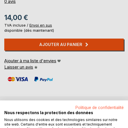
0%
0
avis
14,00 €
TVA incluse /
Envoi en sus
disponible (dès maintenant)
AJOUTER AU PANIER
Ajouter à ma liste d'envies
Laisser un avis
Politique de confidentialité
DESCRIPTION
Nous respectons la protection des données
Nous utilisons des cookies et des technologies similaires sur notre
site web. Certains d'entre eux sont essentiels et techniquement
Vous ne me connaissez pas ? rien d'étonnant à cela. Je