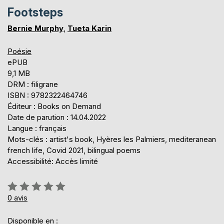
Footsteps
Bernie Murphy
,
Tueta Karin
Poésie
ePUB
9,1 MB
DRM : filigrane
ISBN : 9782322464746
Éditeur : Books on Demand
Date de parution : 14.04.2022
Langue : français
Mots-clés : artist's book, Hyères les Palmiers, mediteranean
french life, Covid 2021, bilingual poems
Accessibilité: Accès limité
Évaluation:
0%
0
avis
Disponible en :