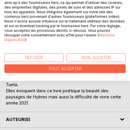
ainsi qu'à des fournisseurs tiers, ce qui permet d'utiliser des cookies,
des empreintes digitales, des pixels de suivi et des adresses IP sur
An artist's book, born from the collaboration between Irish
tous les appareils. Nous intégrons également sur notre site des
contenus tiers provenant d'autres fournisseurs (plateformes vidéo).
writer Bernie Murphy and french artist Karin Tueta , inspired
Nous n'avons aucune influence sur le traitement ultérieur des données
by the landscape and people of the city of Hyères, in the
et sur un éventuel tracking par le fournisseur tiers. Par votre réglage,
south of France
vous acceptez les processus décrits ci-dessus. Vous pouvez
révoquer votre consentement avec effet pour l'avenir. (
Mentions
légales BoD
)
Un livre d'artiste né de la collaboration entre l'écrivaine
irlandaise Bernie Murphy et l'artiste française Karin Tueta,
inspiré par les paysages et les habitants de Hyères les
REFUSER
NON, AJUSTER
Palmiers.
TOUT ACCEPTER
Bernie Murphy manie les mots avec magie et passion.
Sa sensibilité a trouvé écho dans le travail pictural de karin
Tueta.
Elles évoquent dans ce livre poétique la beauté des
paysages de Hyères mais aussi la difficulté de vivre cette
année 2021.
AUTEUR(S)