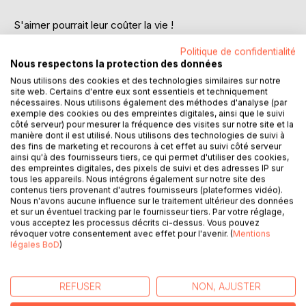
S'aimer pourrait leur coûter la vie !
Politique de confidentialité
2170. Un siècle auparavant, les humains, en voie
Nous respectons la protection des données
d'extinction n'ont eu d'autre choix que de quitter la Terre
Nous utilisons des cookies et des technologies similaires sur notre
pour une exoplanète, Elfira, la plus hospitalière du système
site web. Certains d'entre eux sont essentiels et techniquement
Polarys.
nécessaires. Nous utilisons également des méthodes d'analyse (par
Les Guerriers InterGalactiques, les GIG, soldats d'élite triés
exemple des cookies ou des empreintes digitales, ainsi que le suivi
sur le volet assurent la sécurité extérieure d'Elfira.
côté serveur) pour mesurer la fréquence des visites sur notre site et la
manière dont il est utilisé. Nous utilisons des technologies de suivi à
Le Commandant Marko Stravinski fait partie des GIG et est
des fins de marketing et recourons à cet effet au suivi côté serveur
celui que le néo-gouvernement de coalition recrute pour
ainsi qu'à des fournisseurs tiers, ce qui permet d'utiliser des cookies,
des missions secrètes. Lorsqu'on le sollicite pour garantir
des empreintes digitales, des pixels de suivi et des adresses IP sur
tous les appareils. Nous intégrons également sur notre site des
la sécurité de la présidente, Alexane Spencer, sa vie va
contenus tiers provenant d'autres fournisseurs (plateformes vidéo).
prendre un tournant inattendu.
Nous n'avons aucune influence sur le traitement ultérieur des données
Entre eux rien n'est possible, mais c'est sans compter
et sur un éventuel tracking par le fournisseur tiers. Par votre réglage,
vous acceptez les processus décrits ci-dessus. Vous pouvez
cette attraction qui irrésistiblement les pousse l'un vers
révoquer votre consentement avec effet pour l'avenir. (
Mentions
l'autre au mépris de tous les dangers.
légales BoD
)
Entre complots et mensonges, Alexane et Marko
réussiront-ils à sauver leur monde et à trouver le bonheur
auquel ils aspirent ?
REFUSER
NON, AJUSTER