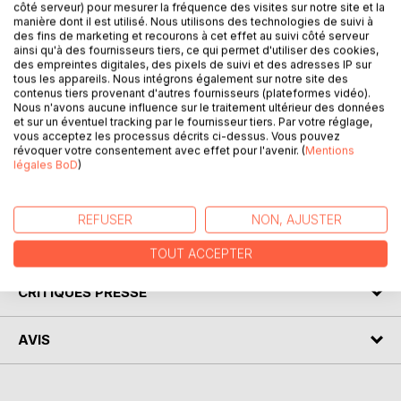
côté serveur) pour mesurer la fréquence des visites sur notre site et la
manière dont il est utilisé. Nous utilisons des technologies de suivi à
Ce livre couvre les connaissances basiques et avancées
des fins de marketing et recourons à cet effet au suivi côté serveur
nécessaires pour passer l'examen de certification
ainsi qu'à des fournisseurs tiers, ce qui permet d'utiliser des cookies,
Microsoft MCSD 70-483 au travers des usages et des
des empreintes digitales, des pixels de suivi et des adresses IP sur
techniques qui sont utilisés par les développeurs. C'est le
tous les appareils. Nous intégrons également sur notre site des
contenus tiers provenant d'autres fournisseurs (plateformes vidéo).
premier tome d'une collection de deux tomes. Tous les
Nous n'avons aucune influence sur le traitement ultérieur des données
objectifs listés dans le programme officiel de l'examen de
et sur un éventuel tracking par le fournisseur tiers. Par votre réglage,
certification 70-483 sont abordés. Cet ouvrage est
vous acceptez les processus décrits ci-dessus. Vous pouvez
révoquer votre consentement avec effet pour l'avenir. (
Mentions
recommandé pour les étudiants et les lecteurs qui ont des
légales BoD
)
connaissances basiques du langage C# pour les conduire
vers un niveau plus avancé comme développeur.
REFUSER
NON, AJUSTER
AUTEUR(S)
TOUT ACCEPTER
CRITIQUES PRESSE
AVIS