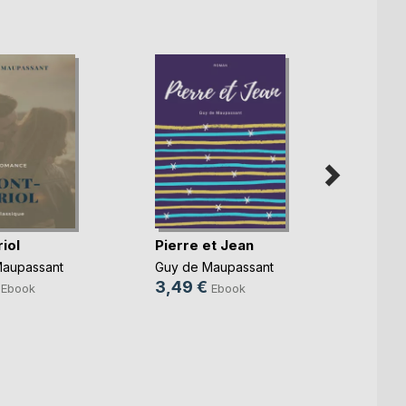
iol
Pierre et Jean
BEL-A
Maupassant
Guy de Maupassant
GUY D
3,49 €
4,99
Ebook
Ebook