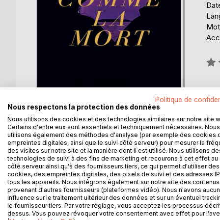
Date
Lang
Mots
Acce
Éval
0%
Politique de confiden
Nous respectons la protection des données
Nous utilisons des cookies et des technologies similaires sur notre site 
Certains d'entre eux sont essentiels et techniquement nécessaires. Nous
utilisons également des méthodes d'analyse (par exemple des cookies 
DESCRIPTION
AUTEUR(S)
CRITIQUES
empreintes digitales, ainsi que le suivi côté serveur) pour mesurer la fré
des visites sur notre site et la manière dont il est utilisé. Nous utilisons de
technologies de suivi à des fins de marketing et recourons à cet effet au 
côté serveur ainsi qu'à des fournisseurs tiers, ce qui permet d'utiliser des
Olivier Bertin, un artiste peintre renommé, tombe s
cookies, des empreintes digitales, des pixels de suivi et des adresses IP
faire son portrait. Ils finissent par devenir amants
tous les appareils. Nous intégrons également sur notre site des contenus 
provenant d'autres fournisseurs (plateformes vidéo). Nous n'avons aucu
influence sur le traitement ultérieur des données et sur un éventuel tracki
le fournisseur tiers. Par votre réglage, vous acceptez les processus décri
dessus. Vous pouvez révoquer votre consentement avec effet pour l'aven