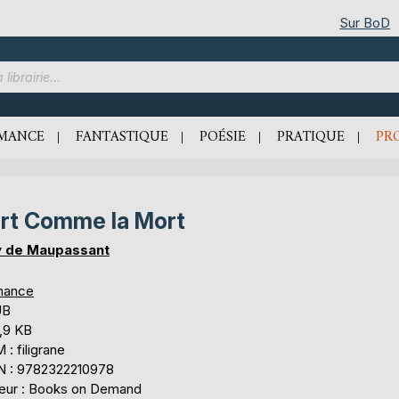
Sur BoD
MANCE
FANTASTIQUE
POÉSIE
PRATIQUE
PR
rt Comme la Mort
 de Maupassant
mance
UB
,9 KB
: filigrane
N : 9782322210978
teur : Books on Demand