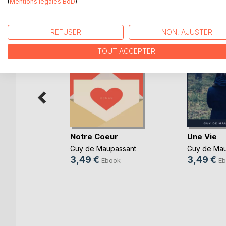
D’AUTRES TITRES À D
(
Mentions légales BoD
)
REFUSER
NON, AJUSTER
TOUT ACCEPTER
Notre Coeur
Une Vie
 m'aimer
Guy de Maupassant
Guy de Mau
3,49 €
3,49 €
Ebook
Eb
k
e