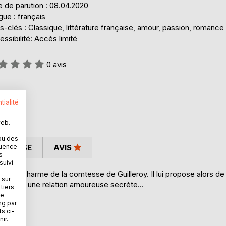
 de parution : 08.04.2020
ue : français
-clés : Classique, littérature française, amour, passion, romance
ssibilité: Accès limité
uation:
0
avis
tialité
web.
ou des
 PRESSE
AVIS
quence
s
suivi
ous le charme de la comtesse de Guilleroy. Il lui propose alors de
 sur
 et vivent une relation amoureuse secrète...
tiers
ne
ng par
ts ci-
ir.