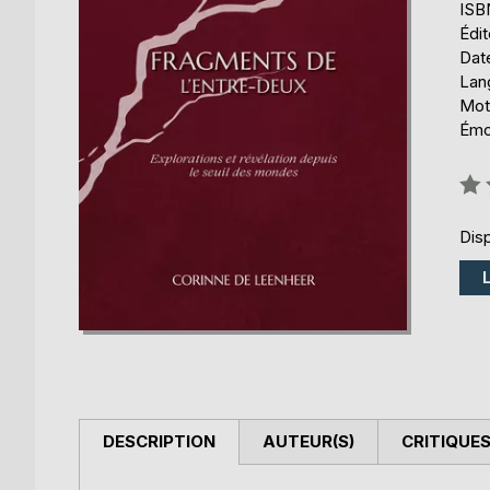
ISB
Édi
Date
Lang
Mots
Émot
Éval
0%
Disp
DESCRIPTION
AUTEUR(S)
CRITIQUES