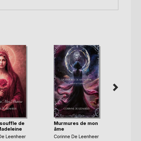
 souffle de
Murmures de mon
La vo
adeleine
âme
Corinn
De Leenheer
Corinne De Leenheer
22,0