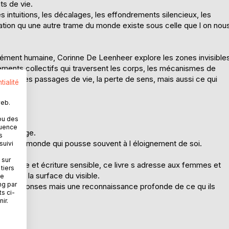
ts de vie.
es intuitions, les décalages, les effondrements silencieux, les
tion qu une autre trame du monde existe sous celle que l on nou
dément humaine, Corinne De Leenheer explore les zones invisible
vements collectifs qui traversent les corps, les mécanismes de
tuitions, les passages de vie, la perte de sens, mais aussi ce qui
tialité
web.
ou des
averse.
quence
ns langage.
s
 dans un monde qui pousse souvent à l éloignement de soi.
suivi
 sur
ciologique et écriture sensible, ce livre s adresse aux femmes et
tiers
 sous la surface du visible.
ne
ng par
 des réponses mais une reconnaissance profonde de ce qu ils
ts ci-
ir.
ment.