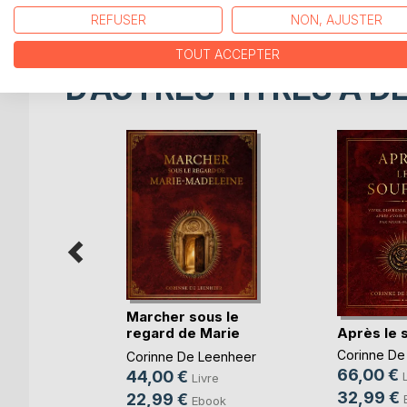
À ouvrir au hasard. À laisser résonner.
REFUSER
NON, AJUSTER
TOUT ACCEPTER
D’AUTRES TITRES À D
Marcher sous le
Après le 
regard de Marie
Ma(...)
té du
Corinne De
Corinne De Leenheer
e !
66,00 €
44,00 €
Livre
ie Setbon
32,99 €
22,99 €
Ebook