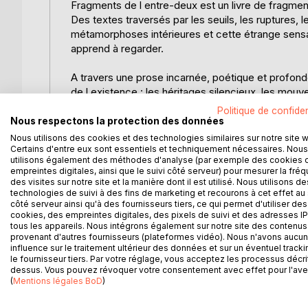
Fragments de l entre-deux est un livre de fragmen
Des textes traversés par les seuils, les ruptures, l
métamorphoses intérieures et cette étrange sensa
apprend à regarder.
A travers une prose incarnée, poétique et profon
de l existence : les héritages silencieux, les mou
déconnexion, le féminin, le sacré, les liens, les in
Politique de confiden
renaît lorsque l on cesse enfin de se trahir.
Nous respectons la protection des données
Nous utilisons des cookies et des technologies similaires sur notre site 
Chaque fragment peut être lu comme une porte.
Certains d'entre eux sont essentiels et techniquement nécessaires. Nous
utilisons également des méthodes d'analyse (par exemple des cookies 
Une invitation à regarder autrement ce que l on tr
empreintes digitales, ainsi que le suivi côté serveur) pour mesurer la fré
À mettre du sens sur certains ressentis restés sa
des visites sur notre site et la manière dont il est utilisé. Nous utilisons de
À retrouver une forme de souveraineté intérieure
technologies de suivi à des fins de marketing et recourons à cet effet au 
côté serveur ainsi qu'à des fournisseurs tiers, ce qui permet d'utiliser des
cookies, des empreintes digitales, des pixels de suivi et des adresses IP
Entre philosophie, spiritualité incarnée, regard so
tous les appareils. Nous intégrons également sur notre site des contenus 
aux hommes qui sentent que quelque chose se joue
provenant d'autres fournisseurs (plateformes vidéo). Nous n'avons aucu
influence sur le traitement ultérieur des données et sur un éventuel tracki
À celles et ceux qui ne cherchent plus seulement
le fournisseur tiers. Par votre réglage, vous acceptez les processus décri
pressentaient déjà.
dessus. Vous pouvez révoquer votre consentement avec effet pour l'aven
(
Mentions légales BoD
)
Fragments de l entre deux est un livre à lire lente