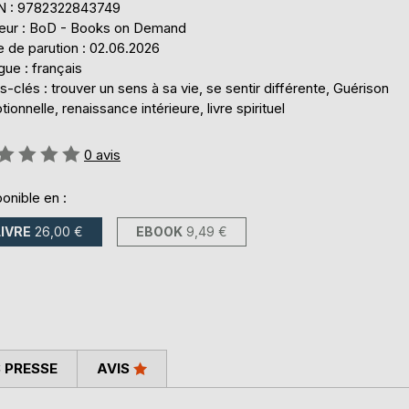
N : 9782322843749
teur : BoD - Books on Demand
 de parution : 02.06.2026
ue : français
-clés : trouver un sens à sa vie, se sentir différente, Guérison
ionnelle, renaissance intérieure, livre spirituel
uation:
0
avis
onible en :
LIVRE
26,00 €
EBOOK
9,49 €
 PRESSE
AVIS