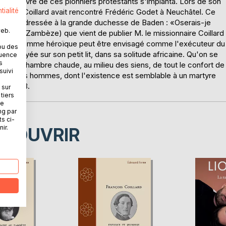
les l'oeuvre de ces pionniers protestants s'implanta. Lors de son
tialité
Afrique, Coillard avait rencontré Frédéric Godet à Neuchâtel. Ce
e lettre adressée à la grande duchesse de Baden : «Oserais-je
web.
le Haut-Zambèze) que vient de publier M. le missionnaire Coillard
 ? Cet homme héroïque peut être envisagé comme l'exécuteur du
ou des
 appuyée sur son petit lit, dans sa solitude africaine. Qu'on se
quence
s
dans sa chambre chaude, au milieu des siens, de tout le confort de
suivi
elle de ces hommes, dont l'existence est semblable à un martyre
 de 1913.
 sur
tiers
ne
ng par
ts ci-
ir.
ÉCOUVRIR