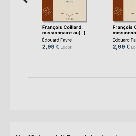
François Coillard,
François C
missionnaire au(...)
missionnai
Édouard Favre
Édouard Fa
her
2,99 €
2,99 €
Ebook
Eb
re
k