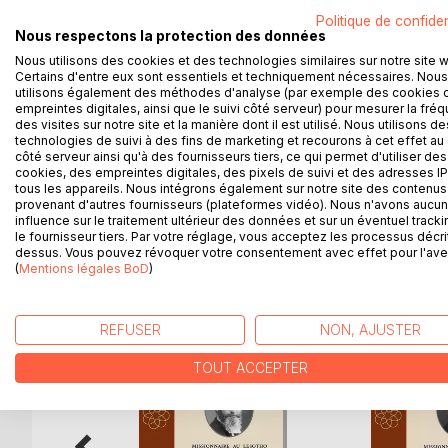
conditions particulièrement difficiles dans lesquel
Politique de confiden
dernier retour en Europe, avant de repartir pour l'
Nous respectons la protection des données
dernier écrivait quelques jours plus tard, dans un
Nous utilisons des cookies et des technologies similaires sur notre site 
rendre V. A. attentive au magnifique ouvrage (Sur 
Certains d'entre eux sont essentiels et techniquement nécessaires. Nous
sur l'oeuvre missionnaire accomplie au Zambèze
utilisons également des méthodes d'analyse (par exemple des cookies 
testament de Livingstone, mourant à genoux, la tête
empreintes digitales, ainsi que le suivi côté serveur) pour mesurer la fré
des visites sur notre site et la manière dont il est utilisé. Nous utilisons de
sent humilié, au milieu du bien-être dont on jouit 
technologies de suivi à des fins de marketing et recourons à cet effet au 
notre civilisation, quand l'on compare sa vie à c
côté serveur ainsi qu'à des fournisseurs tiers, ce qui permet d'utiliser des
journalier ! » Cette édition ThéoTeX reproduit celle
cookies, des empreintes digitales, des pixels de suivi et des adresses IP
tous les appareils. Nous intégrons également sur notre site des contenus 
provenant d'autres fournisseurs (plateformes vidéo). Nous n'avons aucu
influence sur le traitement ultérieur des données et sur un éventuel tracki
le fournisseur tiers. Par votre réglage, vous acceptez les processus décri
dessus. Vous pouvez révoquer votre consentement avec effet pour l'aven
D’AUTRES TITRES À D
(
Mentions légales BoD
)
REFUSER
NON, AJUSTER
TOUT ACCEPTER