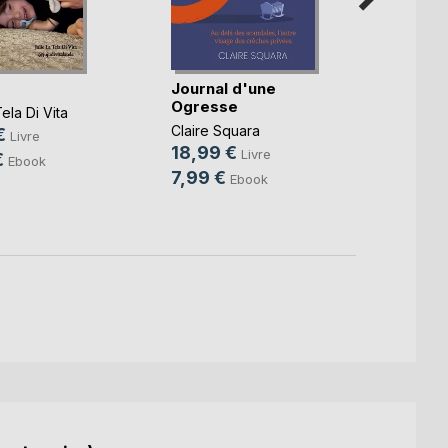
Journal d'une
Par-d
Ogresse
front
ela Di Vita
Claire Squara
Anne-L
€
Livre
18,99 €
16,0
Livre
€
Ebook
7,99 €
4,49
Ebook