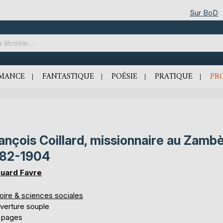
Sur BoD
MANCE
FANTASTIQUE
POÉSIE
PRATIQUE
PR
ançois Coillard, missionnaire au Zambè
882-1904
uard Favre
oire & sciences sociales
verture souple
 pages