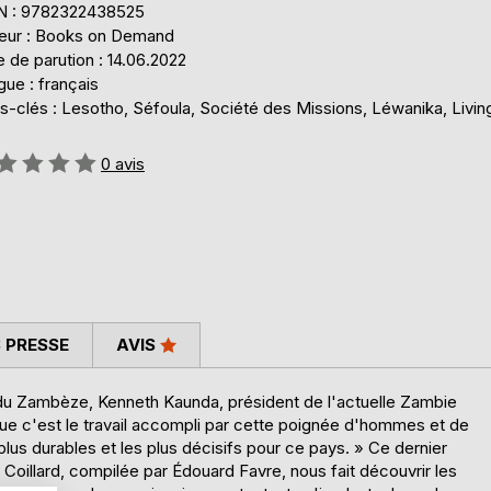
N : 9782322438525
teur : Books on Demand
 de parution : 14.06.2022
ue : français
s-clés : Lesotho, Séfoula, Société des Missions, Léwanika, Livi
uation:
0
avis
 PRESSE
AVIS
n du Zambèze, Kenneth Kaunda, président de l'actuelle Zambie
 que c'est le travail accompli par cette poignée d'hommes et de
plus durables et les plus décisifs pour ce pays. » Ce dernier
oillard, compilée par Édouard Favre, nous fait découvrir les