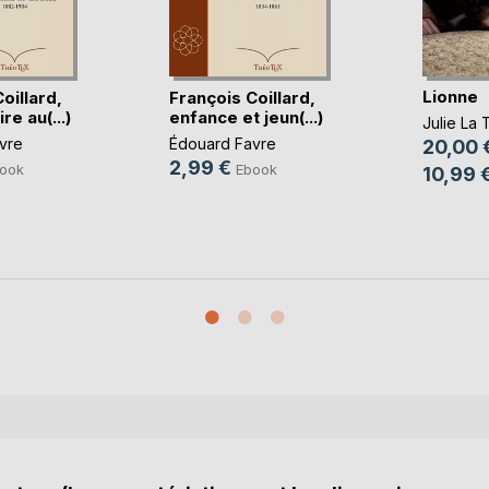
Lionne
oillard,
François Coillard,
re au(...)
enfance et jeun(...)
Julie La T
vre
Édouard Favre
20,00 
2,99 €
ook
Ebook
10,99 