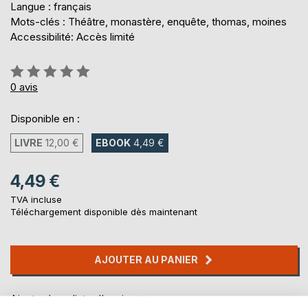
Langue : français
Mots-clés : Théâtre, monastère, enquête, thomas, moines
Accessibilité: Accès limité
Évaluation:
0%
0
avis
Disponible en :
LIVRE
12,00 €
EBOOK
4,49 €
4,49 €
TVA incluse
Téléchargement disponible dès maintenant
AJOUTER AU PANIER
Ajouter à ma liste d'envies