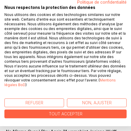
Laisser un avis
Politique de confidentialité
Nous respectons la protection des données
Nous utilisons des cookies et des technologies similaires sur notre
site web. Certains d'entre eux sont essentiels et techniquement
nécessaires. Nous utilisons également des méthodes d'analyse (par
exemple des cookies ou des empreintes digitales, ainsi que le suivi
côté serveur) pour mesurer la fréquence des visites sur notre site et la
manière dont il est utilisé. Nous utilisons des technologies de suivi à
des fins de marketing et recourons à cet effet au suivi côté serveur
DESCRIPTION
ainsi qu'à des fournisseurs tiers, ce qui permet d'utiliser des cookies,
des empreintes digitales, des pixels de suivi et des adresses IP sur
tous les appareils. Nous intégrons également sur notre site des
contenus tiers provenant d'autres fournisseurs (plateformes vidéo).
Après "Game Over ! Play Again ?" Josiane Wolff nous
Nous n'avons aucune influence sur le traitement ultérieur des données
revient avec une nouvelle histoire pour le théâtre, en
et sur un éventuel tracking par le fournisseur tiers. Par votre réglage,
vous acceptez les processus décrits ci-dessus. Vous pouvez
français et en néerlandais : celle de Jean Lenormand, ex-
révoquer votre consentement avec effet pour l'avenir. (
Mentions
flic à l'Antigang de Paris, en revalidation dans une abbaye
légales BoD
)
où il se prépare à devenir moine sous le nom de frère
Thomas. Flic un jour, flic toujours. Il ne peut s'empêcher de
fourrer son nez dans des affaires pas très catholiques...
REFUSER
NON, AJUSTER
Laboureuse d'idées à la plume atypique, l'auteure nous
invite à accompagner Frère Thomas dans ses délires et
TOUT ACCEPTER
ses confidences. Frère Thomas ne se repose jamais !