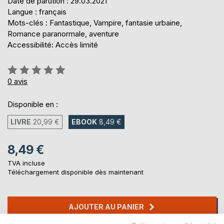
Date de parution : 29.03.2021
Langue : français
Mots-clés : Fantastique, Vampire, fantasie urbaine,
Romance paranormale, aventure
Accessibilité: Accès limité
Évaluation:
0%
0
avis
Disponible en :
LIVRE
20,99 €
EBOOK
8,49 €
8,49 €
TVA incluse
Téléchargement disponible dès maintenant
AJOUTER AU PANIER