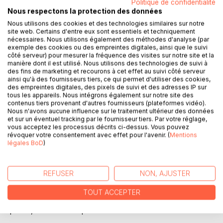
Politique de confidentialité
Ajouter à ma liste d'envies
Nous respectons la protection des données
Laisser un avis
Nous utilisons des cookies et des technologies similaires sur notre
site web. Certains d'entre eux sont essentiels et techniquement
nécessaires. Nous utilisons également des méthodes d'analyse (par
exemple des cookies ou des empreintes digitales, ainsi que le suivi
côté serveur) pour mesurer la fréquence des visites sur notre site et la
manière dont il est utilisé. Nous utilisons des technologies de suivi à
des fins de marketing et recourons à cet effet au suivi côté serveur
ainsi qu'à des fournisseurs tiers, ce qui permet d'utiliser des cookies,
des empreintes digitales, des pixels de suivi et des adresses IP sur
tous les appareils. Nous intégrons également sur notre site des
DESCRIPTION
contenus tiers provenant d'autres fournisseurs (plateformes vidéo).
Nous n'avons aucune influence sur le traitement ultérieur des données
et sur un éventuel tracking par le fournisseur tiers. Par votre réglage,
Ginie n'est pas une jeune fille comme les autres. Elle se
vous acceptez les processus décrits ci-dessus. Vous pouvez
révoquer votre consentement avec effet pour l'avenir. (
Mentions
souvient d'avoir vécu au 19e siècle sous l'identité d'une
légales BoD
)
riche jeune femme. Elle s'appelait alors Geneviève
Dupasquier et fut sauvagement assassinée par un vampire.
Lorsqu'elle croise le chemin d'un chasseur de vampires du
REFUSER
NON, AJUSTER
nom de Robert Damboise, elle comprend qu'accéder à ce
même statut lui permettra d'accomplir ce qu'elle désire au
TOUT ACCEPTER
plus profond de son coeur : se venger de son meurtrier du
passé, Gabriel Delarque.