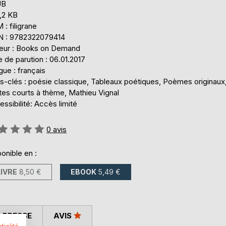
UB
,2 KB
: filigrane
N : 9782322079414
teur : Books on Demand
 de parution : 06.01.2017
ue : français
s-clés : poésie classique, Tableaux poétiques, Poèmes originaux
tes courts à thème, Mathieu Vignal
ssibilité: Accès limité
uation:
0
avis
onible en :
LIVRE
8,50 €
EBOOK
5,49 €
 PRESSE
AVIS