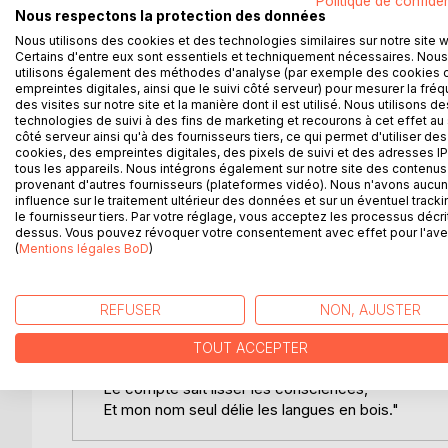
Politique de confiden
Nous respectons la protection des données
"Le poète, bien plus que tous les autres, perçoit l'i
Nous utilisons des cookies et des technologies similaires sur notre site 
Certains d'entre eux sont essentiels et techniquement nécessaires. Nous
"Fresque des temps modernes - Tome 1", est premi
utilisons également des méthodes d'analyse (par exemple des cookies 
empreintes digitales, ainsi que le suivi côté serveur) pour mesurer la fré
des visites sur notre site et la manière dont il est utilisé. Nous utilisons de
Des poèmes philosophiques contemporains, intimi
technologies de suivi à des fins de marketing et recourons à cet effet au 
dans un style d'écriture moderne, recherché et maî
côté serveur ainsi qu'à des fournisseurs tiers, ce qui permet d'utiliser des
cookies, des empreintes digitales, des pixels de suivi et des adresses IP
tous les appareils. Nous intégrons également sur notre site des contenus 
A feuilleter au hasard des pages, dans l'ordre ou l
provenant d'autres fournisseurs (plateformes vidéo). Nous n'avons aucu
l'imaginaire et le subjectif s'associer au vécu pou
influence sur le traitement ultérieur des données et sur un éventuel tracki
le fournisseur tiers. Par votre réglage, vous acceptez les processus décri
dessus. Vous pouvez révoquer votre consentement avec effet pour l'aven
Cette collection originale exprime la vision du Poèt
(
Mentions légales BoD
)
relations humaines, les ressentis personnels, et la
Ces poèmes, originaux, quelques fois légers, humo
REFUSER
NON, AJUSTER
"On trouv' en moi sentiment de puissance,
TOUT ACCEPTER
Nerf de la guerre, mais on ne me voit pas ;
Le compte sait lisser les consciences,
Et mon nom seul délie les langues en bois."