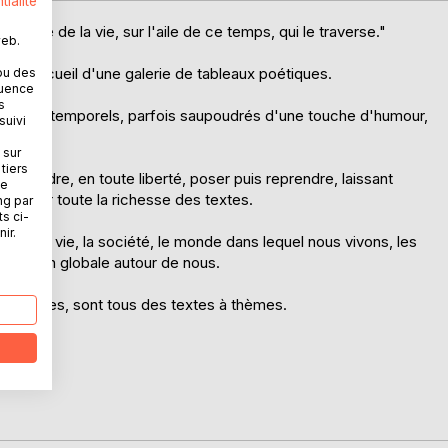
tialité
ndicible de la vie, sur l'aile de ce temps, qui le traverse."
web.
er recueil d'une galerie de tableaux poétiques.
ou des
quence
s
stes, intemporels, parfois saupoudrés d'une touche d'humour,
suivi
trisé.
 sur
tiers
e désordre, en toute liberté, poser puis reprendre, laissant
ne
r trouver toute la richesse des textes.
ng par
ts ci-
ir.
e sur la vie, la société, le monde dans lequel nous vivons, les
 vibration globale autour de nous.
ristiques, sont tous des textes à thèmes.