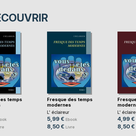
ÉCOUVRIR
des temps
Fresque des temps
Fresqu
s
modernes
modern
L' éclaireur
L' éclaire
5,99 €
4,99 €
ook
Ebook
8,50 €
8,50 €
vre
Livre