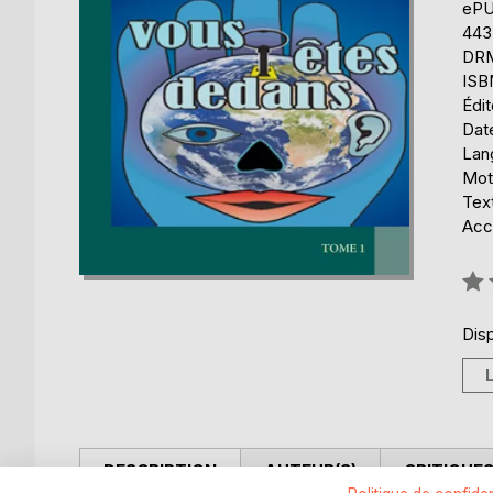
eP
443
DRM 
ISB
Édi
Date
Lang
Mot
Tex
Acce
Éval
0%
Disp
DESCRIPTION
AUTEUR(S)
CRITIQUES