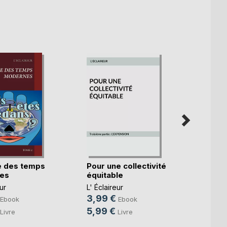
e des temps
Pour une collectivité
Pour u
es
équitable
équit
ur
L' Éclaireur
L' Écla
3,99 €
3,99
Ebook
Ebook
5,99 €
5,99
Livre
Livre