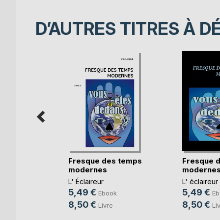
D’AUTRES TITRES À D
Fresque des temps
Fresque 
modernes
moderne
ns les
L' Éclaireur
L' éclaireur
5,49 €
5,49 €
o
Ebook
Eb
8,50 €
8,50 €
k
Livre
Li
e