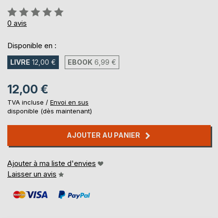
Évaluation:
0%
0
avis
Disponible en :
LIVRE
12,00 €
EBOOK
6,99 €
12,00 €
TVA incluse /
Envoi en sus
disponible (dès maintenant)
AJOUTER AU PANIER
Ajouter à ma liste d'envies
Laisser un avis