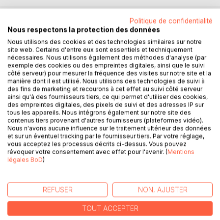
Politique de confidentialité
Nous respectons la protection des données
DESCRIPTION
Nous utilisons des cookies et des technologies similaires sur notre
site web. Certains d'entre eux sont essentiels et techniquement
nécessaires. Nous utilisons également des méthodes d'analyse (par
Este libro revela, reproduce y comenta 100 documentos
exemple des cookies ou des empreintes digitales, ainsi que le suivi
claves del fútbol mundial, provenientes de los archivos y
côté serveur) pour mesurer la fréquence des visites sur notre site et la
bibliotecas de Francia, Suiza y Uruguay, que demuestran
manière dont il est utilisé. Nous utilisons des technologies de suivi à
de modo definitivo que el torneo olímpico de fútbol de
des fins de marketing et recourons à cet effet au suivi côté serveur
ainsi qu'à des fournisseurs tiers, ce qui permet d'utiliser des cookies,
1924, disputado en París, fue el primer Campeonato del
des empreintes digitales, des pixels de suivi et des adresses IP sur
Mundo de la historia. Cet ouvrage révèle, reproduit et
tous les appareils. Nous intégrons également sur notre site des
commente 100 documents clés du football mondial,
contenus tiers provenant d'autres fournisseurs (plateformes vidéo).
Nous n'avons aucune influence sur le traitement ultérieur des données
provenant des archives et bibliothèques de France, de
et sur un éventuel tracking par le fournisseur tiers. Par votre réglage,
Suisse et d'Uruguay, qui démontrent définitivement que le
vous acceptez les processus décrits ci-dessus. Vous pouvez
tournoi olympique de football de 1924, qui s'est tenu à
révoquer votre consentement avec effet pour l'avenir. (
Mentions
légales BoD
)
Paris, a été le premier Championnat du Monde de l'histoire.
This book reveals, reproduces and comments on 100 key
documents of world football, from the archives and
REFUSER
NON, AJUSTER
libraries of France, Switzerland and Uruguay, which
definitively demonstrate that the 1924 Olympic football
TOUT ACCEPTER
tournament, held in Paris, was the first World's