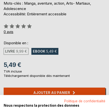
Mots-clés : Manga, aventure, action, Arts- Martiaux,
Adolescence
Accessibilité: Entièrement accessible
Évaluation:
0%
0
avis
Disponible en :
LIVRE
9,99 €
EBOOK
5,49 €
5,49 €
TVA incluse
Téléchargement disponible dès maintenant
AJOUTER AU PANIER
Politique de confidentialité
Nous respectons la protection des données
Ajouter à ma liste d'envies