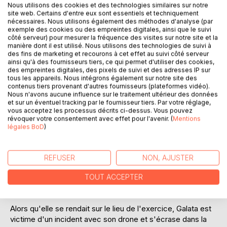
Nous utilisons des cookies et des technologies similaires sur notre
Laisser un avis
site web. Certains d'entre eux sont essentiels et techniquement
nécessaires. Nous utilisons également des méthodes d'analyse (par
exemple des cookies ou des empreintes digitales, ainsi que le suivi
côté serveur) pour mesurer la fréquence des visites sur notre site et la
manière dont il est utilisé. Nous utilisons des technologies de suivi à
des fins de marketing et recourons à cet effet au suivi côté serveur
ainsi qu'à des fournisseurs tiers, ce qui permet d'utiliser des cookies,
des empreintes digitales, des pixels de suivi et des adresses IP sur
tous les appareils. Nous intégrons également sur notre site des
DESCRIPTION
contenus tiers provenant d'autres fournisseurs (plateformes vidéo).
Nous n'avons aucune influence sur le traitement ultérieur des données
et sur un éventuel tracking par le fournisseur tiers. Par votre réglage,
vous acceptez les processus décrits ci-dessus. Vous pouvez
Depuis des siècles, les Space Rangers défendent la
révoquer votre consentement avec effet pour l'avenir. (
Mentions
galaxie contre les « sans-lumières », des démons nés des
légales BoD
)
mauvaises actions des hommes.
Ils sont l'ultime rempart de l'humanité contre le mal. Après
avoir passé l'été à s'entrainer sous l'égide du capitaine
REFUSER
NON, AJUSTER
Sanders, Galata
est envoyée avec les autres scouts sur la planète-lune
TOUT ACCEPTER
Alkor pour le stage final.
Alors qu'elle se rendait sur le lieu de l'exercice, Galata est
victime d'un incident avec son drone et s'écrase dans la