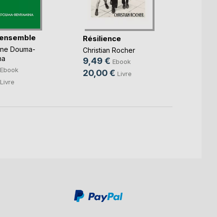
 ensemble
Les m
Résilience
l'espr
nne Douma-
Christian Rocher
Franck
na
9,49 €
Ebook
9,99
Ebook
20,00 €
Livre
14,9
Livre