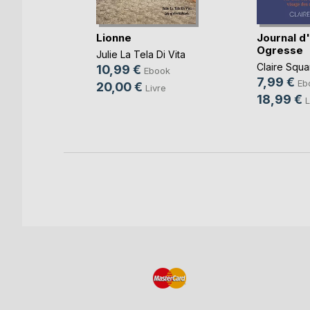
ances
Lionne
Journal d
s
Ogresse
Julie La Tela Di Vita
,
Bernard
Claire Squa
10,99 €
Ebook
7,99 €
Eb
20,00 €
Livre
k
18,99 €
L
re