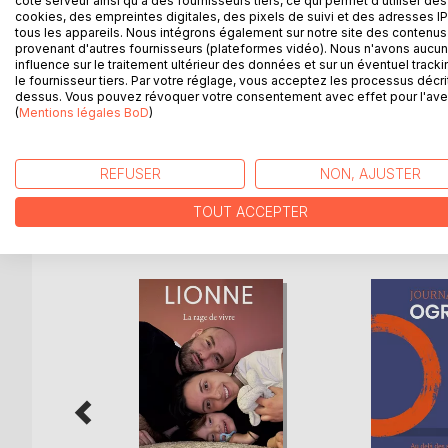
côté serveur ainsi qu'à des fournisseurs tiers, ce qui permet d'utiliser des
Les guerriers d’hier sont en mesure de gouverner
cookies, des empreintes digitales, des pixels de suivi et des adresses IP
Lorraine s’épaulent. Leur regard se porte aussi ver
tous les appareils. Nous intégrons également sur notre site des contenus 
provenant d'autres fournisseurs (plateformes vidéo). Nous n'avons aucu
d’Armagnac ne sont pas en reste. Vie privée et vi
influence sur le traitement ultérieur des données et sur un éventuel tracki
va falloir considérer le renouvellement des génér
le fournisseur tiers. Par votre réglage, vous acceptez les processus décri
européennes ne peut qu’influer sur le sort de nos
dessus. Vous pouvez révoquer votre consentement avec effet pour l'aven
(
Mentions légales BoD
)
mouvements de la société on tente de préciser que
apports.
REFUSER
NON, AJUSTER
TOUT ACCEPTER
D’AUTRES TITRES À D