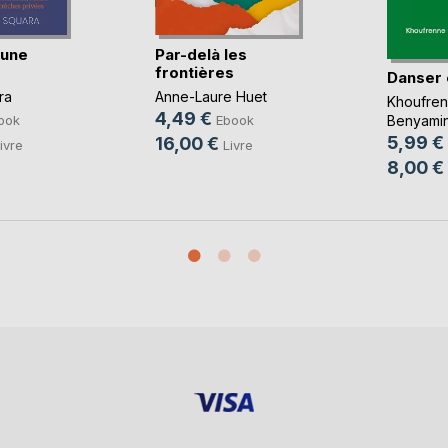
'une
Par-delà les
frontières
Danser
ra
Anne-Laure Huet
Khoufre
4,49 €
ook
Ebook
Benyami
5,99 €
16,00 €
ivre
Livre
8,00 €