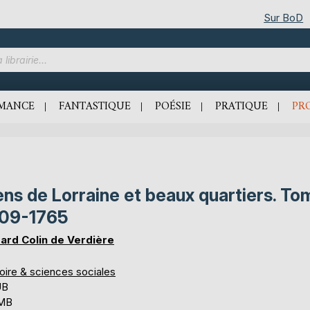
Sur BoD
MANCE
FANTASTIQUE
POÉSIE
PRATIQUE
PR
ns de Lorraine et beaux quartiers. To
709-1765
ard Colin de Verdière
oire & sciences sociales
UB
 MB