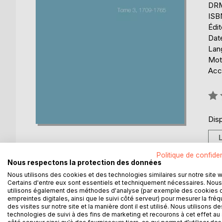
DRM 
ISB
Édi
Date
Lang
Mot
Acce
Éval
0%
Disp
Politique de confiden
Nous respectons la protection des données
Nous utilisons des cookies et des technologies similaires sur notre site 
DESCRIPTION
AUTEUR(S)
CRITIQUES
Certains d'entre eux sont essentiels et techniquement nécessaires. Nous
utilisons également des méthodes d'analyse (par exemple des cookies 
empreintes digitales, ainsi que le suivi côté serveur) pour mesurer la fré
Ce troisième volume poursuit le récit des événemen
des visites sur notre site et la manière dont il est utilisé. Nous utilisons de
technologies de suivi à des fins de marketing et recourons à cet effet au 
Maison de Lorraine et leurs proches. La période al