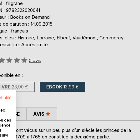
: filigrane
N : 9782322020041
teur : Books on Demand
 de parution : 14.09.2015
ue : français
s-clés : Histoire, Lorraine, Elbeuf, Vaudémont, Commercy
ssibilité: Accès limité
uation:
0
avis
onible en :
LIVRE
23,90 €
EBOOK
13,99 €
tialité
web.
 PRESSE
AVIS
ou des
quence
ts qu’ont vécus sur un peu plus d’un siècle les princes de la
s
suivi
lant de 1709 à 1765 en constitue la deuxième partie.