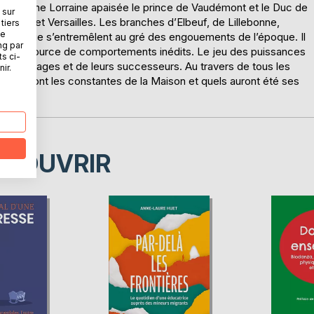
. Dans une Lorraine apaisée le prince de Vaudémont et le Duc de
 sur
s Paris et Versailles. Les branches d’Elbeuf, de Lillebonne,
tiers
ne
e publique s’entremêlent au gré des engouements de l’époque. Il
ng par
ations, source de comportements inédits. Le jeu des puissances
ts ci-
 personnages et de leurs successeurs. Au travers de tous les
ir.
lles sont les constantes de la Maison et quels auront été ses
ÉCOUVRIR