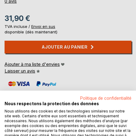
0%
0
avis
31,90 €
TVA incluse /
Envoi en sus
disponible (dès maintenant)
AJOUTER AU PANIER
Ajouter à ma liste d'envies
Laisser un avis
Politique de confidentialité
Nous respectons la protection des données
Nous utilisons des cookies et des technologies similaires sur notre
site web. Certains d'entre eux sont essentiels et techniquement
DESCRIPTION
nécessaires. Nous utilisons également des méthodes d'analyse (par
exemple des cookies ou des empreintes digitales, ainsi que le suivi
côté serveur) pour mesurer la fréquence des visites sur notre site et la
Dans le domaine de l'enseignement de la programmation,
manière dont il est utilisé. Nous utilisons des technologies de suivi à