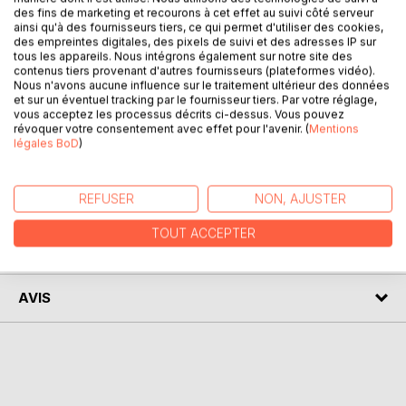
des fins de marketing et recourons à cet effet au suivi côté serveur
ce livre a pour objectif de proposer une approche
ainsi qu'à des fournisseurs tiers, ce qui permet d'utiliser des cookies,
pédagogique pour la mise en pratique des connaissances
des empreintes digitales, des pixels de suivi et des adresses IP sur
de géométrie 2D en utilisant le logiciel EXCEL 2016 et en
tous les appareils. Nous intégrons également sur notre site des
contenus tiers provenant d'autres fournisseurs (plateformes vidéo).
s'aidant de la programmation VBA quand cela est
Nous n'avons aucune influence sur le traitement ultérieur des données
nécessaire (programmation procédurale et programmation
et sur un éventuel tracking par le fournisseur tiers. Par votre réglage,
orientée objet). Ce livre s'organise autour d'un ensemble
vous acceptez les processus décrits ci-dessus. Vous pouvez
de 82 fiches destinées à mettre en pratique les
révoquer votre consentement avec effet pour l'avenir. (
Mentions
légales BoD
)
connaissances de géométrie 2D dans le logiciel EXCEL.
REFUSER
NON, AJUSTER
AUTEUR(S)
TOUT ACCEPTER
CRITIQUES PRESSE
AVIS