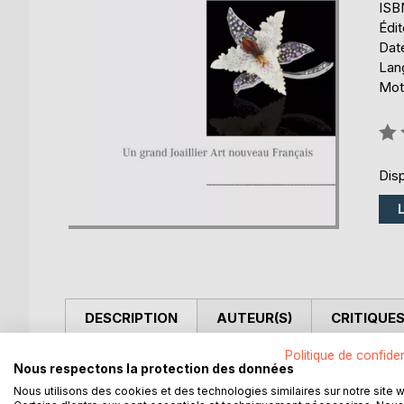
ISB
Édi
Date
Lang
Mots
Éval
0%
Disp
DESCRIPTION
AUTEUR(S)
CRITIQUES
Politique de confiden
Georges Le Turcq est un grand joaillier Français de
Nous respectons la protection des données
jour, travailla pour les plus grands comme la Mai
Nous utilisons des cookies et des technologies similaires sur notre site 
Il renouvella avec son associé Duval, l'Art de la m