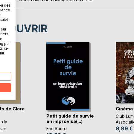
ou des
quence
s
suivi
ÉCOUVRIR
 sur
tiers
ne
ng par
ts ci-
ir.
ts de Clara
Cinéma 
Petit guide de survie
Club Lum
en improvisa(...)
ardy
Associati
9,99 €
Eric Sourd
ivre