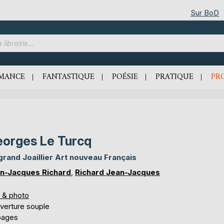
Sur BoD
MANCE
FANTASTIQUE
POÉSIE
PRATIQUE
PR
orges Le Turcq
grand Joaillier Art nouveau Français
n-Jacques Richard
,
Richard Jean-Jacques
s & photo
verture souple
pages