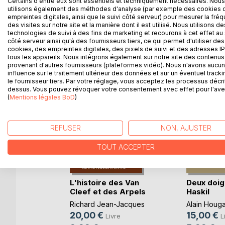
Certains d'entre eux sont essentiels et techniquement nécessaires. Nous
utilisons également des méthodes d'analyse (par exemple des cookies 
empreintes digitales, ainsi que le suivi côté serveur) pour mesurer la fré
des visites sur notre site et la manière dont il est utilisé. Nous utilisons de
technologies de suivi à des fins de marketing et recourons à cet effet au 
D’AUTRES TITRES À D
côté serveur ainsi qu'à des fournisseurs tiers, ce qui permet d'utiliser des
cookies, des empreintes digitales, des pixels de suivi et des adresses IP
tous les appareils. Nous intégrons également sur notre site des contenus 
provenant d'autres fournisseurs (plateformes vidéo). Nous n'avons aucu
influence sur le traitement ultérieur des données et sur un éventuel tracki
le fournisseur tiers. Par votre réglage, vous acceptez les processus décri
dessus. Vous pouvez révoquer votre consentement avec effet pour l'aven
(
Mentions légales BoD
)
REFUSER
NON, AJUSTER
TOUT ACCEPTER
m-Farsi
L'histoire des Van
Deux doig
Cleef et des Arpels
Haskil
Richard Jean-Jacques
Alain Houg
re
20,00 €
15,00 €
Livre
L
k