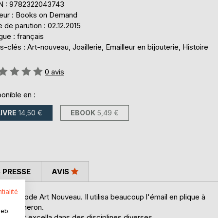
N : 9782322043743
teur : Books on Demand
 de parution : 02.12.2015
ue : français
-clés : Art-nouveau, Joaillerie, Emailleur en bijouterie, Histoire
uation:
0
avis
onible en :
LIVRE
14,50 €
EBOOK
5,49 €
 PRESSE
AVIS
tialité
 la période Art Nouveau. Il utilisa beaucoup l'émail en plique à
son Boucheron.
web.
édaille et excella dans des disciplines diverses