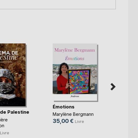
Émotions
de Palestine
Marylène Bergmann
Voyag
ière
35,00 €
Livre
on
Matthi
Livre
6,00