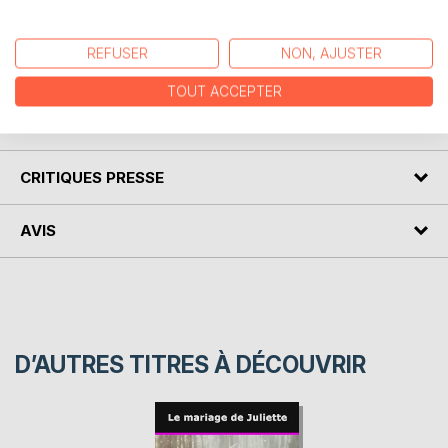
Dans ce roman, Hector Malot aborde le problème de la
naissance d'un enfant hors mariage, dans le milieu de la
noblesse. Ghislaine, Princesse de Chambrais, est violée et
REFUSER
NON, AJUSTER
un enfant nait de ce viol.
TOUT ACCEPTER
AUTEUR(S)
CRITIQUES PRESSE
AVIS
D’AUTRES TITRES À DÉCOUVRIR