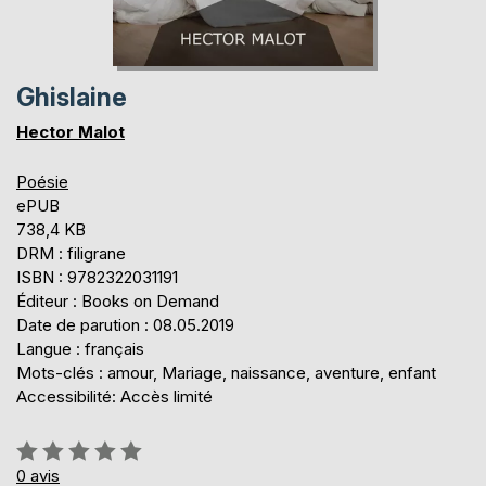
Ghislaine
Hector Malot
Poésie
ePUB
738,4 KB
DRM : filigrane
ISBN : 9782322031191
Éditeur : Books on Demand
Date de parution : 08.05.2019
Langue : français
Mots-clés : amour, Mariage, naissance, aventure, enfant
Accessibilité: Accès limité
Évaluation:
0%
0
avis