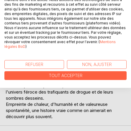
des fins de marketing et recourons à cet effet au suivi côté serveur
ainsi qu'à des fournisseurs tiers, ce qui permet d'utiliser des cookies,
des empreintes digitales, des pixels de suivi et des adresses IP sur
tous les appareils. Nous intégrons également sur notre site des
contenus tiers provenant d'autres fournisseurs (plateformes vidéo).
Nous n'avons aucune influence sur le traitement ultérieur des données
et sur un éventuel tracking par le fournisseur tiers. Par votre réglage,
vous acceptez les processus décrits ci-dessus. Vous pouvez
révoquer votre consentement avec effet pour l'avenir. (
Mentions
DESCRIPTION
légales BoD
)
Quelle aventure ! Quelle audace ! Et c'est une histoire vraie
REFUSER
NON, AJUSTER
!
Ce récit au présent palpite comme devait palpiter le coeur
TOUT ACCEPTER
de cette mère en ordre de bataille pour sauver son fils.
Écrit à la première personne, il entraîne le lecteur dans
l'univers féroce des trafiquants de drogue et de leurs
sombres desseins.
Empreinte de chaleur, d'humanité et de valeureuse
spontanéité, une histoire vraie comme on aimerait en
découvrir plus souvent.