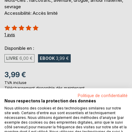
Mots-clés : narcotrafic, aventure, drogue, amour maternel,
sevrage
Accessibilité: Accès limité
Évaluation:
100%
1
avis
Disponible en :
LIVRE
6,00 €
EBOOK
3,99 €
3,99 €
TVA incluse
Téléchargement disponible dès maintenant
Politique de confidentialité
Nous respectons la protection des données
Nous utilisons des cookies et des technologies similaires sur notre
AJOUTER AU PANIER
site web. Certains d'entre eux sont essentiels et techniquement
nécessaires. Nous utilisons également des méthodes d'analyse (par
exemple des cookies ou des empreintes digitales, ainsi que le suivi
Ajouter à ma liste d'envies
côté serveur) pour mesurer la fréquence des visites sur notre site et la
Laisser un avis
manière dont il est utilisé. Nous utilisons des technologies de suivi à