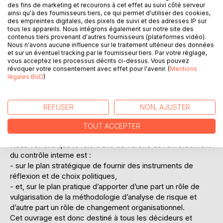
des fins de marketing et recourons à cet effet au suivi côté serveur
une réflexion stratégique sur la place des différentes
ainsi qu'à des fournisseurs tiers, ce qui permet d'utiliser des cookies,
parties prenantes d’une mutuelle.
des empreintes digitales, des pixels de suivi et des adresses IP sur
Par ailleurs, manager une organisation suppose
tous les appareils. Nous intégrons également sur notre site des
contenus tiers provenant d'autres fournisseurs (plateformes vidéo).
évidemment de connaître son fonctionnement. Aussi, nous
Nous n'avons aucune influence sur le traitement ultérieur des données
montrerons comment le concept de Contrôle Interne qui
et sur un éventuel tracking par le fournisseur tiers. Par votre réglage,
repose d’une part sur une analyse indispensable des
vous acceptez les processus décrits ci-dessus. Vous pouvez
révoquer votre consentement avec effet pour l'avenir. (
Mentions
activités et d’autre part sur l’existence de normes et de
légales BoD
)
standards communs permet de conduire, diriger et
manager ses risques de gouvernance.
Maîtriser la gouvernance, c’est donc apprendre à gérer et
REFUSER
NON, AJUSTER
contrôler le risque et sa gestion-même. Ceci suppose non
seulement une méthodologie mais aussi une culture et des
TOUT ACCEPTER
structures ad hoc.
Nous verrons que le rôle d’une démarche de renforcement
du contrôle interne est :
- sur le plan stratégique de fournir des instruments de
réflexion et de choix politiques,
- et, sur le plan pratique d’apporter d’une part un rôle de
vulgarisation de la méthodologie d’analyse de risque et
d’autre part un rôle de changement organisationnel.
Cet ouvrage est donc destiné à tous les décideurs et