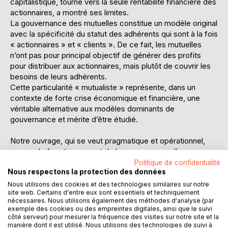
capitalistique, tourné vers la seule rentabilité financière des
actionnaires, a montré ses limites.
La gouvernance des mutuelles constitue un modèle original
avec la spécificité du statut des adhérents qui sont à la fois
« actionnaires » et « clients ». De ce fait, les mutuelles
n’ont pas pour principal objectif de générer des profits
pour distribuer aux actionnaires, mais plutôt de couvrir les
besoins de leurs adhérents.
Cette particularité « mutualiste » représente, dans un
contexte de forte crise économique et financière, une
véritable alternative aux modèles dominants de
gouvernance et mérite d’être étudié.
Notre ouvrage, qui se veut pragmatique et opérationnel,
expose le fonctionnement de la gouvernance d’une
société à forme mutualiste, et présente les évolutions
Politique de confidentialité
Nous respectons la protection des données
récentes.
Nous présentons ainsi les nouvelles normes européennes
Nous utilisons des cookies et des technologies similaires sur notre
site web. Certains d'entre eux sont essentiels et techniquement
(directives Solvabilité 1 et 2) qui sont apparues dans le
nécessaires. Nous utilisons également des méthodes d'analyse (par
secteur mutualiste depuis le début des années 2000.
exemple des cookies ou des empreintes digitales, ainsi que le suivi
Plus particulièrement, nous effectuerons une analyse de la
côté serveur) pour mesurer la fréquence des visites sur notre site et la
manière dont il est utilisé. Nous utilisons des technologies de suivi à
répartition des pouvoirs et leur équilibre. Nous mènerons