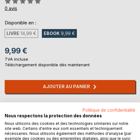
0%
0
avis
Disponible en :
LIVRE
14,99 €
EBOOK
9,99 €
9,99 €
TVA incluse
Téléchargement disponible dès maintenant
AJOUTER AU PANIER
Ajouter à ma liste d'envies
Politique de confidentialité
Laisser un avis
Nous respectons la protection des données
Nous utilisons des cookies et des technologies similaires sur notre
site web. Certains d'entre eux sont essentiels et techniquement
nécessaires. Nous utilisons également des méthodes d'analyse (par
exemple des cookies ou des empreintes digitales, ainsi que le suivi