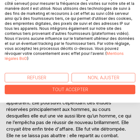
côté serveur) pour mesurer la fréquence des visites sur notre site et la
manière dont il est utilisé. Nous utilisons des technologies de suivi à
des fins de marketing et recourons à cet effet au suivi côté serveur
ainsi qu'à des fournisseurs tiers, ce qui permet d'utiliser des cookies,
DESCRIPTION
des empreintes digitales, des pixels de suivi et des adresses IP sur
tous les appareils. Nous intégrons également sur notre site des
contenus tiers provenant d'autres fournisseurs (plateformes vidéo).
Être préadolescente au début des années soixante,
Nous n'avons aucune influence sur le traitement ultérieur des données
destinée à faire de longues études, et découvrir la réalité
et sur un éventuel tracking par le fournisseur tiers. Par votre réglage,
vous acceptez les processus décrits ci-dessus. Vous pouvez
de la vie des femmes qui dépendait d’un homme, a de quoi
révoquer votre consentement avec effet pour l'avenir. (
Mentions
surprendre. Et combattre alors seule contre un prédateur
légales BoD
)
encore plus. Mais chut ! Secret de famille ! Elle devint une
révoltée silencieuse dont les résultats scolaires pâtirent
une année. Même lorsqu'elle laissa cette expérience
REFUSER
NON, AJUSTER
derrière elle et attaqua ses dernières années de lycée qui
la passionnèrent et qu’elle réussit brillamment, elle n’était
TOUT ACCEPTER
pas tirée d’affaire pour autant : de nouveaux obstacles
apparurent. Elle poursuivit cependant des études
réservées principalement aux hommes, au cours
desquelles elle eut une vie aussi libre qu’un homme, ce qui
ne l’empêcha pas de réussir de nouveau brillamment. Elle
croyait être enfin tirée d'affaire. Elle fut vite détrompée.
Elle ne se laissa pas abattre : elle repartit au combat.