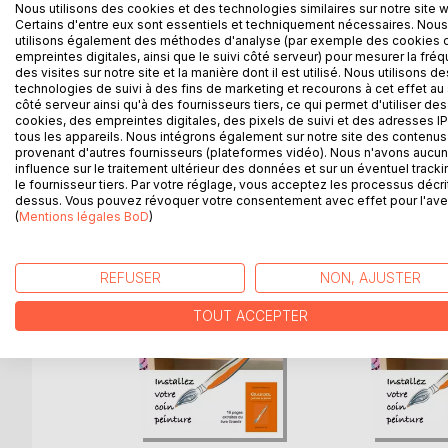
Inutile de savoir tenir un pinceau pour pratiquer la 
Nous utilisons des cookies et des technologies similaires sur notre site 
certain goût du risque, le profond désir de déstock
Certains d'entre eux sont essentiels et techniquement nécessaires. Nous
utilisons également des méthodes d'analyse (par exemple des cookies 
chemins de traverse... La peinture intuitive, c'es
empreintes digitales, ainsi que le suivi côté serveur) pour mesurer la fré
monde.
des visites sur notre site et la manière dont il est utilisé. Nous utilisons de
technologies de suivi à des fins de marketing et recourons à cet effet au 
côté serveur ainsi qu'à des fournisseurs tiers, ce qui permet d'utiliser des
cookies, des empreintes digitales, des pixels de suivi et des adresses IP
tous les appareils. Nous intégrons également sur notre site des contenus 
D’AUTRES TITRES À D
provenant d'autres fournisseurs (plateformes vidéo). Nous n'avons aucu
influence sur le traitement ultérieur des données et sur un éventuel tracki
le fournisseur tiers. Par votre réglage, vous acceptez les processus décri
dessus. Vous pouvez révoquer votre consentement avec effet pour l'aven
(
Mentions légales BoD
)
REFUSER
NON, AJUSTER
TOUT ACCEPTER
& mental