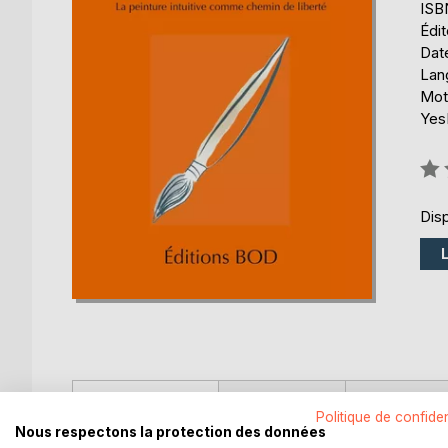
ISB
Édi
Date
Lang
Mots
YesP
Éval
0%
Disp
DESCRIPTION
AUTEUR(S)
CRITIQUES
Politique de confiden
Nous respectons la protection des données