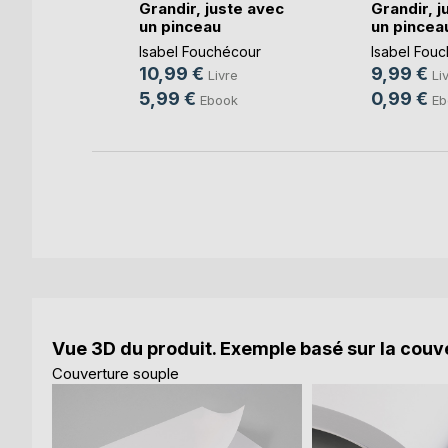
Grandir, juste avec
Grandir, j
un pinceau
un pincea
Isabel Fouchécour
Isabel Fou
re
10,99 €
9,99 €
Livre
Li
ok
5,99 €
0,99 €
Ebook
Eb
Vue 3D du produit. Exemple basé sur la couve
Couverture souple