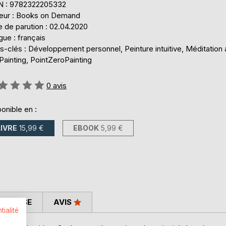
N : 9782322205332
teur : Books on Demand
 de parution : 02.04.2020
ue : français
-clés : Développement personnel, Peinture intuitive, Méditation 
ainting, PointZeroPainting
uation:
0
avis
onible en :
LIVRE
15,99 €
EBOOK
5,99 €
 PRESSE
AVIS
tialité