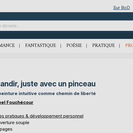
Sur BoD
MANCE
FANTASTIQUE
POÉSIE
PRATIQUE
PR
andir, juste avec un pinceau
peinture intuitive comme chemin de liberté
bel Fouchécour
res pratiques & développement personnel
verture souple
 pages