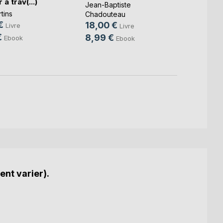
 à trav(...)
I'm Y
Jean-Baptiste
tins
Chadouteau
Jhon V
€
18,00 €
Livre
Livre
14,9
€
8,99 €
Ebook
Ebook
6,49
ent varier).