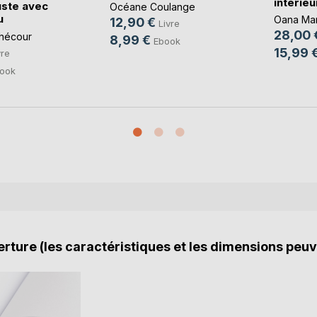
intérieur
uste avec
Océane Coulange
u
Oana Mar
12,90 €
Livre
28,00 
chécour
8,99 €
Ebook
15,99 
vre
ook
rture (les caractéristiques et les dimensions peuv