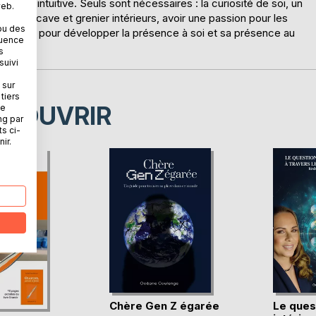
peinture intuitive. Seuls sont nécessaires : la curiosité de soi, un
web.
er ses cave et grenier intérieurs, avoir une passion pour les
ou des
t une voie pour développer la présence à soi et sa présence au
quence
s
suivi
 sur
tiers
ÉCOUVRIR
ne
ng par
ts ci-
ir.
Chère Gen Z égarée
Le ques