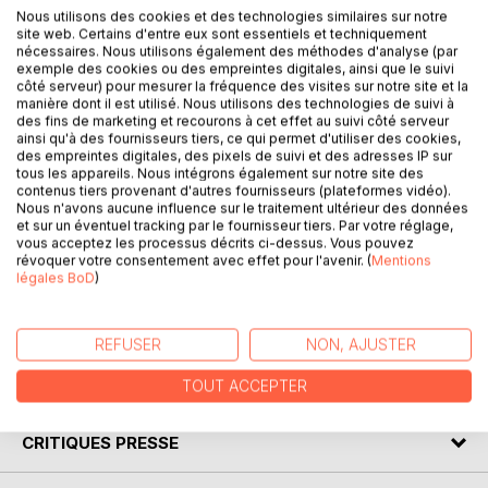
Nous utilisons des cookies et des technologies similaires sur notre
site web. Certains d'entre eux sont essentiels et techniquement
nécessaires. Nous utilisons également des méthodes d'analyse (par
DESCRIPTION
exemple des cookies ou des empreintes digitales, ainsi que le suivi
côté serveur) pour mesurer la fréquence des visites sur notre site et la
manière dont il est utilisé. Nous utilisons des technologies de suivi à
Jarod, chercheur au C.N.R.S. n’a pas une très bonne cote
des fins de marketing et recourons à cet effet au suivi côté serveur
parmi ses pairs.
ainsi qu'à des fournisseurs tiers, ce qui permet d'utiliser des cookies,
des empreintes digitales, des pixels de suivi et des adresses IP sur
Cependant, il trouve le moyen de maîtriser et d’utiliser la
tous les appareils. Nous intégrons également sur notre site des
force de gravité.
contenus tiers provenant d'autres fournisseurs (plateformes vidéo).
Le changement profond de société que cela implique
Nous n'avons aucune influence sur le traitement ultérieur des données
et sur un éventuel tracking par le fournisseur tiers. Par votre réglage,
dérange de nombreux lobbies relayés par les
vous acceptez les processus décrits ci-dessus. Vous pouvez
gouvernements.
révoquer votre consentement avec effet pour l'avenir. (
Mentions
Notre héros pourra t-il faire valoir sa découverte ?
légales BoD
)
Pour réussir, de scientifique tranquille, il va devenir
aventurier malgré lui.
REFUSER
NON, AJUSTER
AUTEUR(S)
TOUT ACCEPTER
CRITIQUES PRESSE