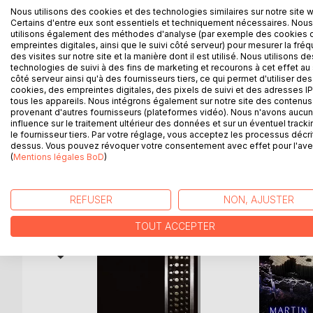
Nous utilisons des cookies et des technologies similaires sur notre site 
Il n'est pas un glossaire des fonctions utilisables 
Certains d'entre eux sont essentiels et techniquement nécessaires. Nous
Il montre aussi comment créer ses propres widgets p
utilisons également des méthodes d'analyse (par exemple des cookies 
empreintes digitales, ainsi que le suivi côté serveur) pour mesurer la fré
des visites sur notre site et la manière dont il est utilisé. Nous utilisons de
Chaque outil et widget décrits dans le livre son
technologies de suivi à des fins de marketing et recourons à cet effet au 
côté serveur ainsi qu'à des fournisseurs tiers, ce qui permet d'utiliser des
cookies, des empreintes digitales, des pixels de suivi et des adresses IP
tous les appareils. Nous intégrons également sur notre site des contenus 
provenant d'autres fournisseurs (plateformes vidéo). Nous n'avons aucu
D’AUTRES TITRES À D
influence sur le traitement ultérieur des données et sur un éventuel tracki
le fournisseur tiers. Par votre réglage, vous acceptez les processus décri
dessus. Vous pouvez révoquer votre consentement avec effet pour l'aven
(
Mentions légales BoD
)
REFUSER
NON, AJUSTER
TOUT ACCEPTER
IAP 2