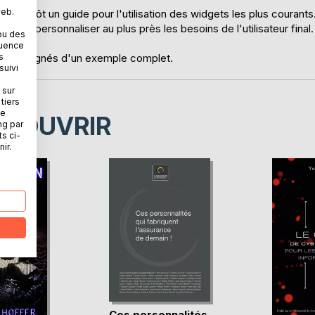
web.
mais plutôt un guide pour l'utilisation des widgets les plus courants
our personnaliser au plus près les besoins de l'utilisateur final.
ou des
quence
s
t accompagnés d'un exemple complet.
suivi
 sur
tiers
ne
ÉCOUVRIR
ng par
ts ci-
ir.
Ces personnalités