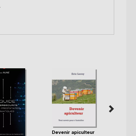
.
Devenir apiculteur
FLEX