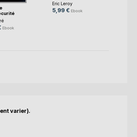
(2eme
Eric Leroy
e
Patric
5,99 €
Ebook
curité
24,9
ré
€
Ebook
ent varier).