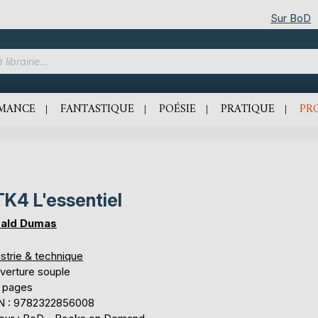
Sur BoD
MANCE
FANTASTIQUE
POÉSIE
PRATIQUE
PR
K4 L'essentiel
ald Dumas
strie & technique
verture souple
 pages
N : 9782322856008