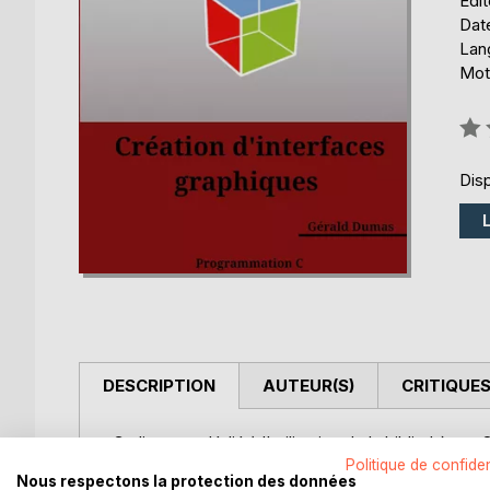
Édi
Date
Lang
Mots
Éval
0%
Disp
DESCRIPTION
AUTEUR(S)
CRITIQUES
Ce livre est dédié à l'utilisation de la bibliothèque
qui est le langage natif de la bibliothèque.
Politique de confiden
Nous respectons la protection des données