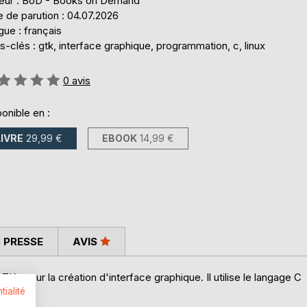
teur : BoD - Books on Demand
 de parution : 04.07.2026
ue : français
-clés : gtk, interface graphique, programmation, c, linux
uation:
0
avis
onible en :
LIVRE
29,99 €
EBOOK
14,99 €
 PRESSE
AVIS
 GTK+ pour la création d'interface graphique. Il utilise le langage C
tialité