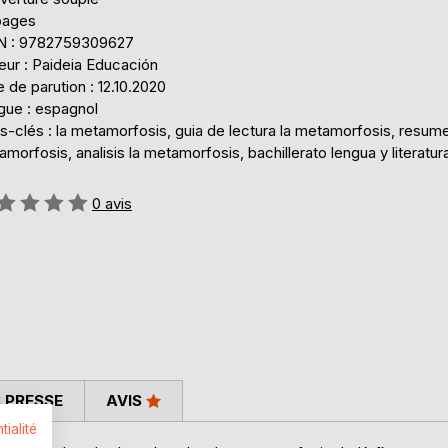
pages
N : 9782759309627
eur : Paideia Educación
 de parution : 12.10.2020
gue : espagnol
-clés : la metamorfosis, guia de lectura la metamorfosis, resume
morfosis, analisis la metamorfosis, bachillerato lengua y literatur
uation:
0
avis
 PRESSE
AVIS
tialité