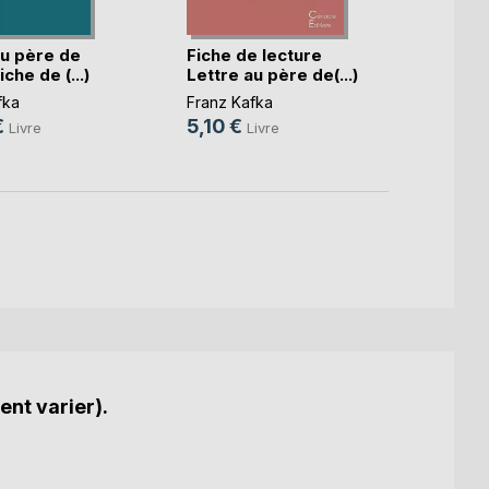
au père de
Fiche de lecture
Fiche
che de (...)
Lettre au père de(...)
Métam
fka
Franz Kafka
Franz 
€
5,10 €
6,99
Livre
Livre
ent varier).