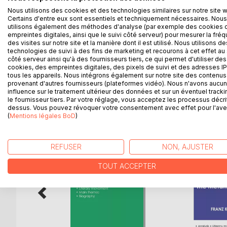
La colección «Conocer una obra» os ofrece la pos
Nous utilisons des cookies et des technologies similaires sur notre site 
gracias a una guía de lectura tan completa como d
Certains d'entre eux sont essentiels et techniquement nécessaires. Nous
Su escritura, clara y accesible, fue confiada a un
utilisons également des méthodes d'analyse (par exemple des cookies 
estándares de calidad definidos por un equipo de p
empreintes digitales, ainsi que le suivi côté serveur) pour mesurer la fré
des visites sur notre site et la manière dont il est utilisé. Nous utilisons de
presentación de la obra, el resumen detallado (capí
technologies de suivi à des fins de marketing et recourons à cet effet au 
y el análisis del movimiento literario del autor.
côté serveur ainsi qu'à des fournisseurs tiers, ce qui permet d'utiliser des
cookies, des empreintes digitales, des pixels de suivi et des adresses IP
tous les appareils. Nous intégrons également sur notre site des contenus 
provenant d'autres fournisseurs (plateformes vidéo). Nous n'avons aucu
influence sur le traitement ultérieur des données et sur un éventuel tracki
D’AUTRES TITRES À D
le fournisseur tiers. Par votre réglage, vous acceptez les processus décri
dessus. Vous pouvez révoquer votre consentement avec effet pour l'aven
(
Mentions légales BoD
)
REFUSER
NON, AJUSTER
TOUT ACCEPTER