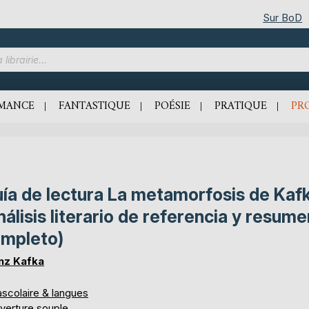
Sur BoD
MANCE
FANTASTIQUE
POÉSIE
PRATIQUE
PR
ía de lectura La metamorfosis de Kaf
nálisis literario de referencia y resume
mpleto)
nz Kafka
ascolaire & langues
verture souple