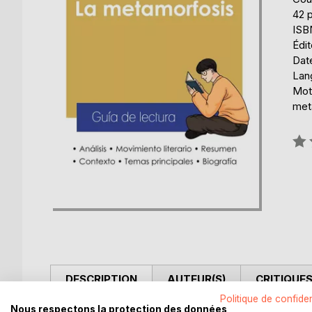
42 
ISB
Édit
Date
Lan
Mots
meta
Éval
0%
DESCRIPTION
AUTEUR(S)
CRITIQUES
Politique de confiden
Nous respectons la protection des données