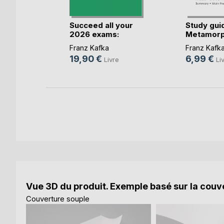
lingues
re(...)
Succeed all your
Study gui
2026 exams:
Metamorp
Analy(...)
F(...)
re
Franz Kafka
Franz Kafk
19,90 €
6,99 €
k
Livre
Li
Vue 3D du produit. Exemple basé sur la couve
Couverture souple