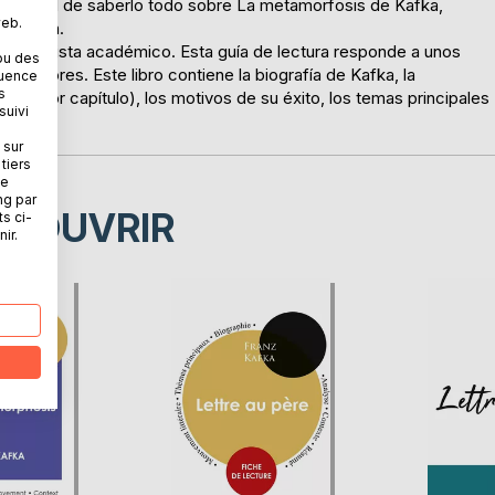
ibilidad de saberlo todo sobre La metamorfosis de Kafka,
web.
etallada.
 especialista académico. Esta guía de lectura responde a unos
ou des
rofesores. Este libro contiene la biografía de Kafka, la
quence
s
tulo por capítulo), los motivos de su éxito, los temas principales
suivi
 sur
tiers
ne
ng par
ÉCOUVRIR
ts ci-
ir.