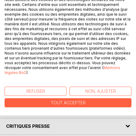
site web. Certains d'entre eux sont essentiels et techniquement
nécessaires. Nous utilisons également des méthodes d'analyse (par
exemple des cookies ou des empreintes digitales, ainsi que le suivi
DESCRIPTION
côté serveur) pour mesurer la fréquence des visites sur notre site et la
manière dont il est utilisé. Nous utilisons des technologies de suivi à
des fins de marketing et recourons à cet effet au suivi côté serveur
ainsi qu'à des fournisseurs tiers, ce qui permet d'utiliser des cookies,
La colección «Conocer una obra» os ofrece la posibilidad
des empreintes digitales, des pixels de suivi et des adresses IP sur
de saberlo todo sobre Si esto es un hombre de Primo Levi,
tous les appareils. Nous intégrons également sur notre site des
gracias a una guía de lectura tan completa como detallada.
contenus tiers provenant d'autres fournisseurs (plateformes vidéo).
Nous n'avons aucune influence sur le traitement ultérieur des données
Su escritura, clara y accesible, fue confiada a un
et sur un éventuel tracking par le fournisseur tiers. Par votre réglage,
especialista académico. Esta guía de lectura responde a
vous acceptez les processus décrits ci-dessus. Vous pouvez
unos estándares de calidad definidos por un equipo de
révoquer votre consentement avec effet pour l'avenir. (
Mentions
légales BoD
)
profesores. Este libro contiene la biografía de Primo Levi,
la presentación de la obra, el resumen detallado (capítulo
por capítulo), los motivos de su éxito, los temas principales
REFUSER
NON, AJUSTER
y el análisis del movimiento literario del autor.
TOUT ACCEPTER
AUTEUR(S)
CRITIQUES PRESSE