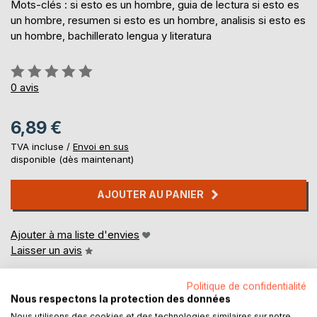
Mots-clés : si esto es un hombre, guia de lectura si esto es
un hombre, resumen si esto es un hombre, analisis si esto es
un hombre, bachillerato lengua y literatura
Évaluation:
0%
0
avis
6,89 €
TVA incluse /
Envoi en sus
disponible (dès maintenant)
AJOUTER AU PANIER
Ajouter à ma liste d'envies
Laisser un avis
Politique de confidentialité
Nous respectons la protection des données
Nous utilisons des cookies et des technologies similaires sur notre