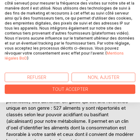
côté serveur) pour mesurer la fréquence des visites sur notre site et la
manière dont il est utilisé. Nous utilisons des technologies de suivi à
des fins de marketing et recourons à cet effet au suivi côté serveur
Ajouter à ma liste d'envies
ainsi qu'à des fournisseurs tiers, ce qui permet d'utiliser des cookies,
Laisser un avis
des empreintes digitales, des pixels de suivi et des adresses IP sur
tous les appareils. Nous intégrons également sur notre site des
contenus tiers provenant d'autres fournisseurs (plateformes vidéo).
Nous n'avons aucune influence sur le traitement ultérieur des données
et sur un éventuel tracking par le fournisseur tiers. Par votre réglage,
vous acceptez les processus décrits ci-dessus. Vous pouvez
révoquer votre consentement avec effet pour l'avenir. (
Mentions
légales BoD
)
DESCRIPTION
REFUSER
NON, AJUSTER
Un livre pratique qui explique ce qu'est l'indice PRAL
TOUT ACCEPTER
(Potential Renal Acid Load ou charge acide rénale
potentielle) des aliments. Un guide qui est une référence
unique en son genre : 527 aliments y sont répertoriés et
classés selon leur pouvoir acidifiant ou basifiant
(alcalinisant) pour notre métabolisme. Il permet en un clin
d'oeil d'identifier les aliments dont la consommation est
favorable à votre santé et ceux dont il convient de modérer