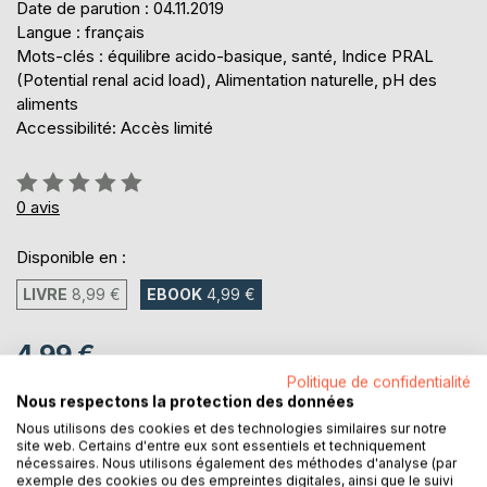
Date de parution : 04.11.2019
Langue : français
Mots-clés : équilibre acido-basique, santé, Indice PRAL
(Potential renal acid load), Alimentation naturelle, pH des
aliments
Accessibilité: Accès limité
Évaluation:
0%
0
avis
Disponible en :
LIVRE
8,99 €
EBOOK
4,99 €
4,99 €
Politique de confidentialité
TVA incluse
Nous respectons la protection des données
Téléchargement disponible dès maintenant
Nous utilisons des cookies et des technologies similaires sur notre
site web. Certains d'entre eux sont essentiels et techniquement
nécessaires. Nous utilisons également des méthodes d'analyse (par
AJOUTER AU PANIER
exemple des cookies ou des empreintes digitales, ainsi que le suivi