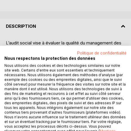
DESCRIPTION
L’audit social vise à évaluer la qualité du management des
ressources humaines dans une organisation. Cet ouvrage
Politique de confidentialité
s’attache, dans cette perspective, à recenser les
Nous respectons la protection des données
principales dispositions qui régissent les relations de travail,
Nous utilisons des cookies et des technologies similaires sur notre
en vue d’apporter aux employeurs une connaissance
site web. Certains d'entre eux sont essentiels et techniquement
approfondie des opportunités qui s’offrent à eux dans la
nécessaires. Nous utilisons également des méthodes d'analyse (par
gestion des aspects sociaux d’une organisation, mais aussi
exemple des cookies ou des empreintes digitales, ainsi que le suivi
côté serveur) pour mesurer la fréquence des visites sur notre site et la
de l’étendue de leurs risques et responsabilités.
manière dont il est utilisé. Nous utilisons des technologies de suivi à
des fins de marketing et recourons à cet effet au suivi côté serveur
Au-delà des obligations légales, ce guide d’audit social
ainsi qu'à des fournisseurs tiers, ce qui permet d'utiliser des cookies,
des empreintes digitales, des pixels de suivi et des adresses IP sur
aborde des thèmes dits émergents de la gestion des
tous les appareils. Nous intégrons également sur notre site des
ressources humaines tels que la diversité, la responsabilité
contenus tiers provenant d'autres fournisseurs (plateformes vidéo).
sociétale des entreprises, ou encore la santé et la sécurité
Nous n'avons aucune influence sur le traitement ultérieur des données
et sur un éventuel tracking par le fournisseur tiers. Par votre réglage,
au travail. L’entreprise du XXIème siècle doit
vous acceptez les processus décrits ci-dessus. Vous pouvez
obligatoirement porter un regard attentif sur ces
révoquer votre consentement avec effet pour l'avenir. (
Mentions