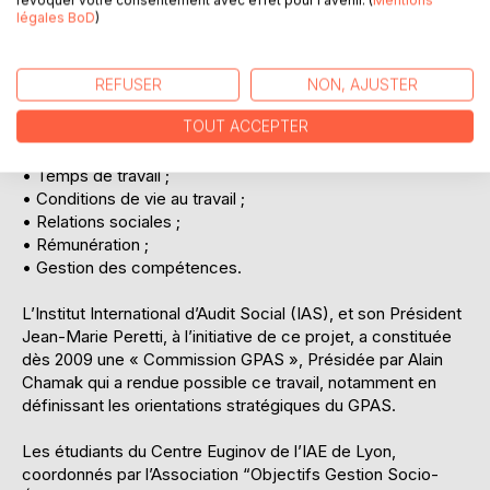
dimensions qui s’ancrent peu à peu dans leur
légales BoD
)
environnement et qui deviennent porteuses de valeurs, et
consécutivement d’engagement de la part des salariés.
REFUSER
NON, AJUSTER
Ce guide se divise en 6 grands titres, selon une
TOUT ACCEPTER
organisation thématique :
• Relations contractuelles ;
• Temps de travail ;
• Conditions de vie au travail ;
• Relations sociales ;
• Rémunération ;
• Gestion des compétences.
L’Institut International d’Audit Social (IAS), et son Président
Jean-Marie Peretti, à l’initiative de ce projet, a constituée
dès 2009 une « Commission GPAS », Présidée par Alain
Chamak qui a rendue possible ce travail, notamment en
définissant les orientations stratégiques du GPAS.
Les étudiants du Centre Euginov de l’IAE de Lyon,
coordonnés par l’Association “Objectifs Gestion Socio-