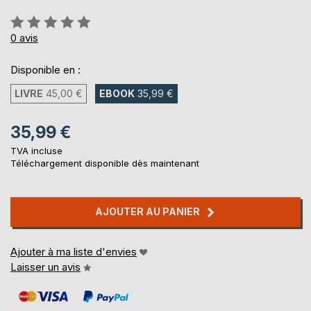
Évaluation:
0%
0
avis
Disponible en :
LIVRE
45,00 €
EBOOK
35,99 €
35,99 €
TVA incluse
Téléchargement disponible dès maintenant
AJOUTER AU PANIER
Ajouter à ma liste d'envies
Laisser un avis