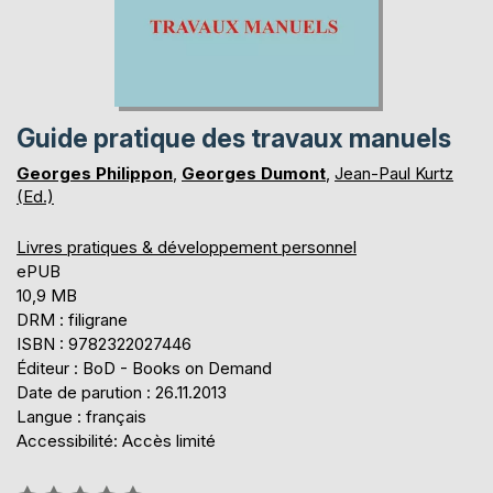
Guide pratique des travaux manuels
Georges Philippon
,
Georges Dumont
,
Jean-Paul Kurtz
(Ed.)
Livres pratiques & développement personnel
ePUB
10,9 MB
DRM : filigrane
ISBN : 9782322027446
Éditeur : BoD - Books on Demand
Date de parution : 26.11.2013
Langue : français
Accessibilité: Accès limité
Évaluation: