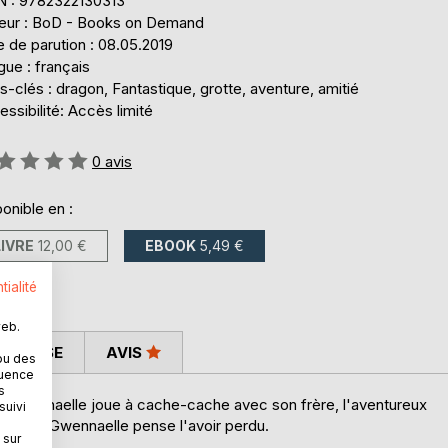
N : 9782322130313
teur : BoD - Books on Demand
 de parution : 08.05.2019
ue : français
-clés : dragon, Fantastique, grotte, aventure, amitié
ssibilité: Accès limité
uation:
0
avis
onible en :
LIVRE
12,00 €
EBOOK
5,49 €
tialité
web.
 PRESSE
AVIS
ou des
quence
s
n, Gwennaelle joue à cache-cache avec son frère, l'aventureux
suivi
artout, Gwennaelle pense l'avoir perdu.
 sur