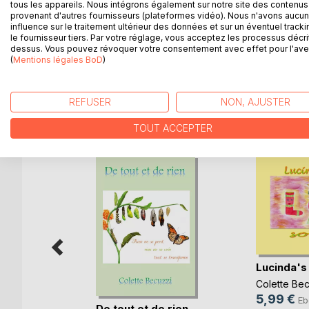
tous les appareils. Nous intégrons également sur notre site des contenus 
Elle rencontre Granael, un sympathique dragon qui 
provenant d'autres fournisseurs (plateformes vidéo). Nous n'avons aucu
influence sur le traitement ultérieur des données et sur un éventuel tracki
le fournisseur tiers. Par votre réglage, vous acceptez les processus décri
Elle trouve Erwann en compagnie d'autres dragons, 
dessus. Vous pouvez révoquer votre consentement avec effet pour l'aven
et qui s'appellent les Talantes. Très rapidement, to
(
Mentions légales BoD
)
REFUSER
NON, AJUSTER
D’AUTRES TITRES À D
TOUT ACCEPTER
e
 the
Lucinda's
zi
Colette Bec
k
5,99 €
Eb
De tout et de rien