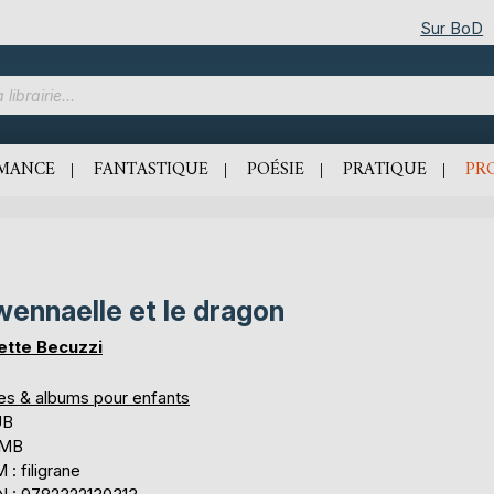
Sur BoD
MANCE
FANTASTIQUE
POÉSIE
PRATIQUE
PR
ennaelle et le dragon
ette Becuzzi
res & albums pour enfants
UB
 MB
: filigrane