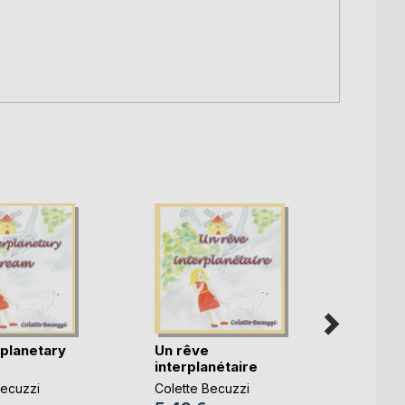
,
rplanetary
Un rêve
interplanétaire
Becuzzi
Colette Becuzzi
Dans 