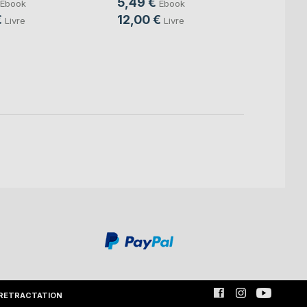
5,49 €
Ebook
Ebook
Chris
€
12,00 €
Livre
Livre
Colett
6,49
14,0
RETRACTATION