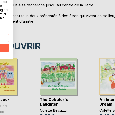
tiers
la conduit à sa recherche jusqu'au centre de la Terre!
ne
ng par
ts ci-
et ils sont tous deux présentés à des êtres qui vivent en ce lieu
ir.
us se lient d'amitié.
ÉCOUVRIR
 sock
The Cobbler's
An Inte
Daughter
Dream
uzzi
Colette Becuzzi
Colette 
ook