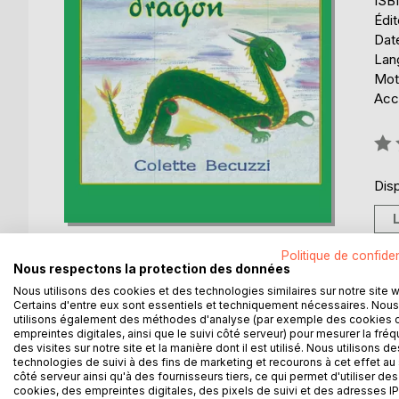
ISB
Édi
Date
Lang
Mots
Acce
Éval
0%
Disp
Politique de confiden
Nous respectons la protection des données
Nous utilisons des cookies et des technologies similaires sur notre site 
Certains d'entre eux sont essentiels et techniquement nécessaires. Nous
DESCRIPTION
AUTEUR(S)
CRITIQUES
utilisons également des méthodes d'analyse (par exemple des cookies 
empreintes digitales, ainsi que le suivi côté serveur) pour mesurer la fré
des visites sur notre site et la manière dont il est utilisé. Nous utilisons de
Dans le livre pour enfants Gwennaelle et le drago
technologies de suivi à des fins de marketing et recourons à cet effet au 
côté serveur ainsi qu'à des fournisseurs tiers, ce qui permet d'utiliser des
Erwann, près d'une grotte. Après l'avoir cherché p
cookies, des empreintes digitales, des pixels de suivi et des adresses IP