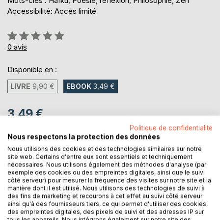
Mots-clés : Haïku, Poésie, réflexion, Philosophie, Zen
Accessibilité: Accès limité
Évaluation:
0%
0
avis
Disponible en :
LIVRE
9,90 €
EBOOK
3,49 €
3,49 €
TVA incluse
Politique de confidentialité
Téléchargement disponible dès maintenant
Nous respectons la protection des données
Nous utilisons des cookies et des technologies similaires sur notre
site web. Certains d'entre eux sont essentiels et techniquement
nécessaires. Nous utilisons également des méthodes d'analyse (par
AJOUTER AU PANIER
exemple des cookies ou des empreintes digitales, ainsi que le suivi
côté serveur) pour mesurer la fréquence des visites sur notre site et la
manière dont il est utilisé. Nous utilisons des technologies de suivi à
des fins de marketing et recourons à cet effet au suivi côté serveur
Ajouter à ma liste d'envies
ainsi qu'à des fournisseurs tiers, ce qui permet d'utiliser des cookies,
Laisser un avis
des empreintes digitales, des pixels de suivi et des adresses IP sur
tous les appareils. Nous intégrons également sur notre site des