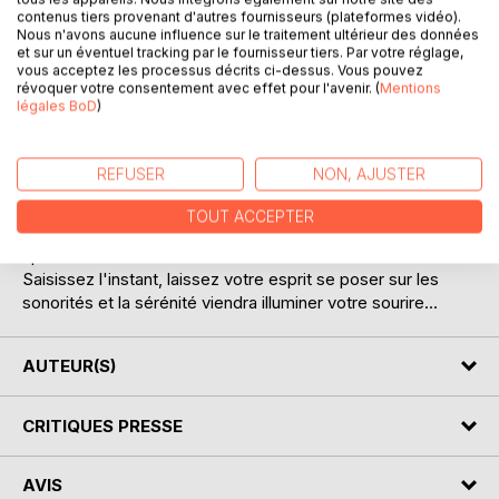
contenus tiers provenant d'autres fournisseurs (plateformes vidéo).
Nous n'avons aucune influence sur le traitement ultérieur des données
et sur un éventuel tracking par le fournisseur tiers. Par votre réglage,
vous acceptez les processus décrits ci-dessus. Vous pouvez
révoquer votre consentement avec effet pour l'avenir. (
Mentions
légales BoD
)
DESCRIPTION
REFUSER
NON, AJUSTER
Un nouveau recueil d'Haïkus apparait dans les jours de
TOUT ACCEPTER
l'été et la lumière de ses mots traverse les pages pour
apaiser l'âme...
Saisissez l'instant, laissez votre esprit se poser sur les
sonorités et la sérénité viendra illuminer votre sourire...
AUTEUR(S)
CRITIQUES PRESSE
AVIS