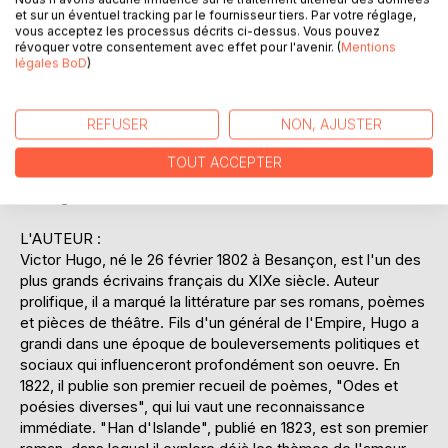
et sauvage à l'histoire. Les personnages principaux, tels
et sur un éventuel tracking par le fournisseur tiers. Par votre réglage,
que Ordener Guldenlew, un jeune noble, et Ethel, une belle
vous acceptez les processus décrits ci-dessus. Vous pouvez
révoquer votre consentement avec effet pour l'avenir. (
Mentions
et innocente jeune femme, sont pris dans un tourbillon
légales BoD
)
d'événements qui les pousse à confronter leurs propres
peurs et désirs. À travers un style riche et poétique, Hugo
parvient à captiver le lecteur tout en posant des questions
REFUSER
NON, AJUSTER
profondes sur la nature de l'homme et la société. "Han
d'Islande" est une oeuvre marquante qui annonce déjà les
TOUT ACCEPTER
thèmes et les préoccupations qui seront chers à Hugo tout
au long de sa carrière littéraire.
L'AUTEUR :
Victor Hugo, né le 26 février 1802 à Besançon, est l'un des
plus grands écrivains français du XIXe siècle. Auteur
prolifique, il a marqué la littérature par ses romans, poèmes
et pièces de théâtre. Fils d'un général de l'Empire, Hugo a
grandi dans une époque de bouleversements politiques et
sociaux qui influenceront profondément son oeuvre. En
1822, il publie son premier recueil de poèmes, "Odes et
poésies diverses", qui lui vaut une reconnaissance
immédiate. "Han d'Islande", publié en 1823, est son premier