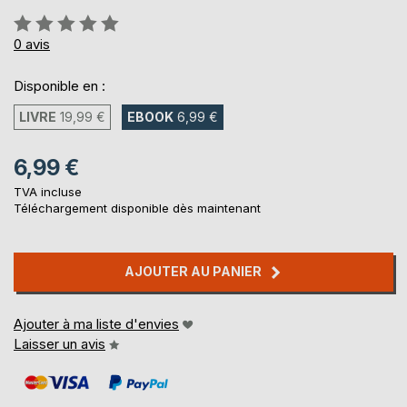
Évaluation:
0%
0
avis
Disponible en :
LIVRE
19,99 €
EBOOK
6,99 €
6,99 €
TVA incluse
Téléchargement disponible dès maintenant
AJOUTER AU PANIER
Ajouter à ma liste d'envies
Laisser un avis