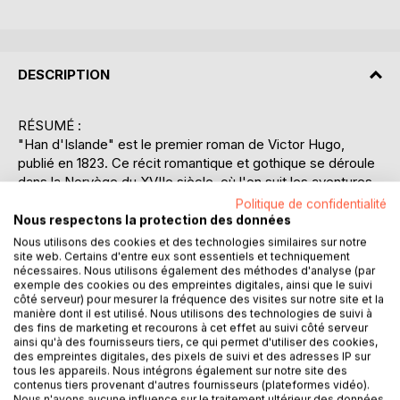
DESCRIPTION
RÉSUMÉ :
"Han d'Islande" est le premier roman de Victor Hugo,
publié en 1823. Ce récit romantique et gothique se déroule
dans la Norvège du XVIIe siècle, où l'on suit les aventures
de plusieurs personnages dont le destin est lié par des
Politique de confidentialité
circonstances dramatiques et mystérieuses. Au coeur de
Nous respectons la protection des données
l'intrigue se trouve Han, un personnage énigmatique et
Nous utilisons des cookies et des technologies similaires sur notre
terrifiant, souvent décrit comme une créature monstrueuse
site web. Certains d'entre eux sont essentiels et techniquement
nécessaires. Nous utilisons également des méthodes d'analyse (par
vivant en marge de la société. Le roman explore les
exemple des cookies ou des empreintes digitales, ainsi que le suivi
thèmes de la vengeance, de l'amour et de l'honneur, tout
côté serveur) pour mesurer la fréquence des visites sur notre site et la
en peignant un tableau sombre et captivant de la nature
manière dont il est utilisé. Nous utilisons des technologies de suivi à
des fins de marketing et recourons à cet effet au suivi côté serveur
humaine. Hugo utilise la figure de Han pour symboliser la
ainsi qu'à des fournisseurs tiers, ce qui permet d'utiliser des cookies,
lutte entre le bien et le mal, mais aussi pour critiquer la
des empreintes digitales, des pixels de suivi et des adresses IP sur
société de son temps. Les paysages nordiques, décrits
tous les appareils. Nous intégrons également sur notre site des
contenus tiers provenant d'autres fournisseurs (plateformes vidéo).
avec une grande précision, ajoutent une dimension épique
Nous n'avons aucune influence sur le traitement ultérieur des données